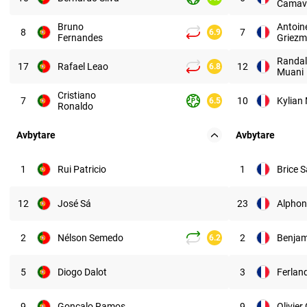
Camav
Bruno
Antoin
8
7
6.9
Fernandes
Griez
Randal
17
Rafael Leao
12
6.8
Muani
Cristiano
7
10
Kylian
6.5
Ronaldo
Avbytare
Avbytare
1
Rui Patricio
1
Brice 
12
José Sá
23
Alphon
2
Nélson Semedo
2
Benjam
6.2
5
Diogo Dalot
3
Ferlan
9
Goncalo Ramos
9
Olivier