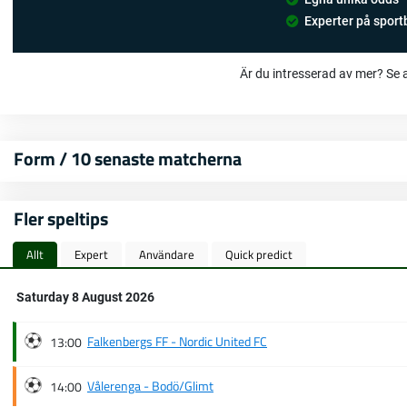
Experter på sport
Är du intresserad av mer? Se 
Form / 10 senaste matcherna
Fler speltips
Allt
Expert
Användare
Quick predict
Saturday 8 August 2026
Falkenbergs FF - Nordic United FC
13:00
Vålerenga - Bodö/Glimt
14:00