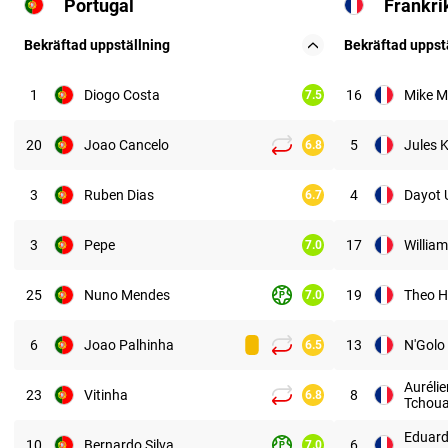
Portugal
Frankri
6.09
Bekräftad uppställning
Bekräftad uppst
1
Diogo Costa
16
Mike M
7.5
20
Joao Cancelo
5
Jules 
6.8
3
Ruben Dias
4
Dayot
6.7
3
Pepe
17
William
7.0
25
Nuno Mendes
19
Theo H
7.0
6
Joao Palhinha
13
N'Golo
6.5
Aurélie
23
Vitinha
8
6.8
Tchou
Eduar
10
Bernardo Silva
6
7.0