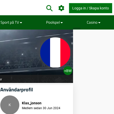
Logga in / Skapa konto
Sport på TV
Poolspel
Casino
ANNONS
+BW
er
Användarprofil
Klas_jonson
K
Medlem sedan 30 Jun 2024