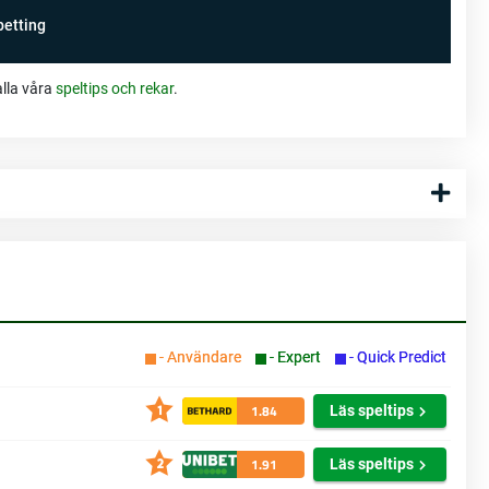
betting
alla våra
speltips och rekar
.
- Användare
- Användare
- Expert
- Expert
- Quick Predict
- Quick Predict
1.84
Läs speltips
1.91
Läs speltips