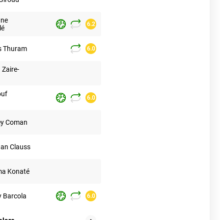
ne
6.2
lé
s Thuram
6.0
 Zaire-
ouf
6.0
a
ey Coman
an Clauss
ma Konaté
y Barcola
6.0