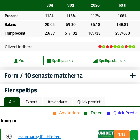
30d
90d
2026
Total
Procent
118%
118%
112%
108%
Balans
20.05
59.30
85.18
140.89
Träffprocent
20/37
51/102
109/231
297/630
OliverLindberg
Profil
Speltipsarkiv
Speltipsstatistik
Form / 10 senaste matcherna
Fler speltips
Allt
Expert
Användare
Quick predict
- Användare
- Expert
- Quick Predict
Imorgon
1.83
Hammarby IF - Häcken