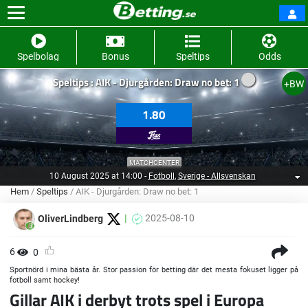
Spelbolag
Bonus
Speltips
Odds
Speltips : AIK - Djurgården: Draw no bet: 1
+BW
1.80
MATCHCENTER
10 August 2025 at 14:00
-
Fotboll
,
Sverige - Allsvenskan
Hem
/
Speltips
/
AIK - Djurgården: Draw no bet: 1
2025-08-10
OliverLindberg
6
0
Sportnörd i mina bästa år. Stor passion för betting där det mesta fokuset ligger på
fotboll samt hockey!
Gillar AIK i derbyt trots spel i Europa