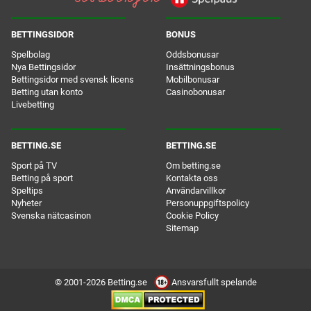
BETTINGSIDOR
BONUS
Spelbolag
Oddsbonusar
Nya Bettingsidor
Insättningsbonus
Bettingsidor med svensk licens
Mobilbonusar
Betting utan konto
Casinobonusar
Livebetting
BETTING.SE
BETTING.SE
Sport på TV
Om betting.se
Betting på sport
Kontakta oss
Speltips
Användarvillkor
Nyheter
Personuppgiftspolicy
Svenska nätcasinon
Cookie Policy
Sitemap
Ansvarsfullt spelande
© 2001-2026 Betting.se