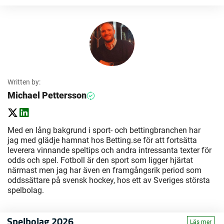
Written by:
Michael Pettersson
Med en lång bakgrund i sport- och bettingbranchen har
jag med glädje hamnat hos Betting.se för att fortsätta
leverera vinnande speltips och andra intressanta texter för
odds och spel. Fotboll är den sport som ligger hjärtat
närmast men jag har även en framgångsrik period som
oddssättare på svensk hockey, hos ett av Sveriges största
spelbolag.
Spelbolag 2026
Läs mer