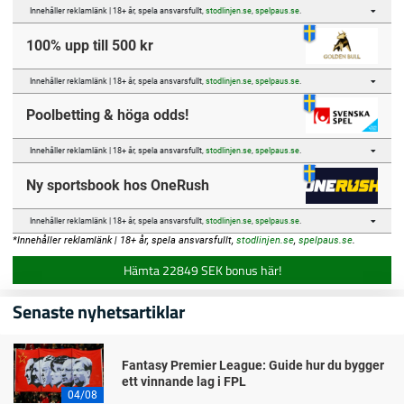
Innehåller reklamlänk | 18+ år, spela ansvarsfullt,
stodlinjen.se
,
spelpaus.se
.
100% upp till 500 kr
Innehåller reklamlänk | 18+ år, spela ansvarsfullt,
stodlinjen.se
,
spelpaus.se
.
Poolbetting & höga odds!
Innehåller reklamlänk | 18+ år, spela ansvarsfullt,
stodlinjen.se
,
spelpaus.se
.
Ny sportsbook hos OneRush
Innehåller reklamlänk | 18+ år, spela ansvarsfullt,
stodlinjen.se
,
spelpaus.se
.
*Innehåller reklamlänk | 18+ år, spela ansvarsfullt,
stodlinjen.se
,
spelpaus.se
.
Hämta 22849 SEK bonus här!
Senaste nyhetsartiklar
Fantasy Premier League: Guide hur du bygger
ett vinnande lag i FPL
04/08