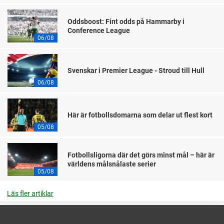
Oddsboost: Fint odds på Hammarby i
Conference League
06/08
Svenskar i Premier League - Stroud till Hull
06/08
Här är fotbollsdomarna som delar ut flest kort
05/08
Fotbollsligorna där det görs minst mål – här är
världens målsnålaste serier
05/08
Läs fler artiklar