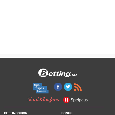
BETTINGSIDOR
BONUS