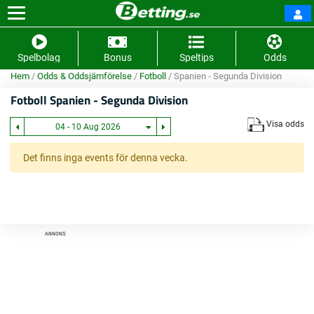
Spelbolag
Bonus
Speltips
Odds
Hem
/
Odds & Oddsjämförelse
/
Fotboll
/
Spanien - Segunda Division
Fotboll
Spanien - Segunda Division
Visa odds
04 - 10 Aug 2026
Det finns inga events för denna vecka.
ANNONS