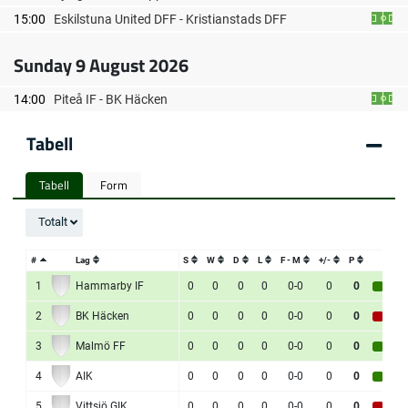
15:00
Eskilstuna United DFF - Kristianstads DFF
Sunday 9 August 2026
14:00
Piteå IF - BK Häcken
Tabell
Tabell
Form
Totalt
#
#
Lag
Lag
S
W
D
L
F - M
+/-
P
F
1
1
Hammarby IF
Hammarby IF
0
0
0
0
0-0
0
0
W
L
2
2
BK Häcken
BK Häcken
0
0
0
0
0-0
0
0
L
W
3
3
Malmö FF
Malmö FF
0
0
0
0
0-0
0
0
W
D
4
4
AIK
AIK
0
0
0
0
0-0
0
0
W
D
5
5
Vittsjö GIK
Vittsjö GIK
0
0
0
0
0-0
0
0