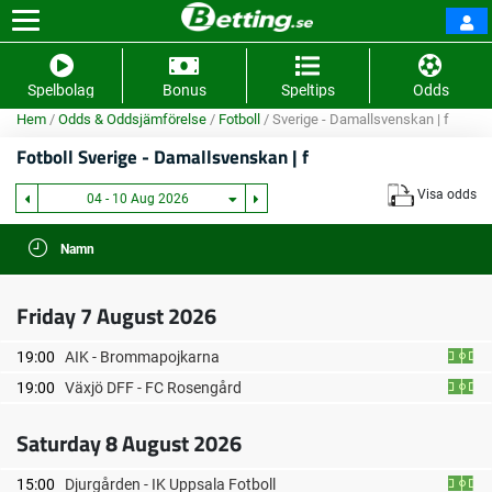
Spelbolag
Bonus
Speltips
Odds
Hem
/
Odds & Oddsjämförelse
/
Fotboll
/
Sverige - Damallsvenskan | f
Fotboll
Sverige - Damallsvenskan | f
Visa odds
04 - 10 Aug 2026
Namn
Friday 7 August 2026
19:00
AIK - Brommapojkarna
19:00
Växjö DFF - FC Rosengård
Saturday 8 August 2026
15:00
Djurgården - IK Uppsala Fotboll