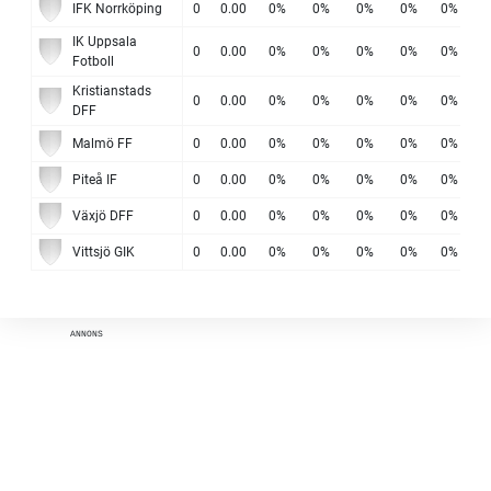
IFK Norrköping
IFK Norrköping
0
0.00
0%
0%
0%
0%
0%
0
IK Uppsala
IK Uppsala
0
0.00
0%
0%
0%
0%
0%
0
Fotboll
Fotboll
Kristianstads
Kristianstads
0
0.00
0%
0%
0%
0%
0%
0
DFF
DFF
Malmö FF
Malmö FF
0
0.00
0%
0%
0%
0%
0%
0
Piteå IF
Piteå IF
0
0.00
0%
0%
0%
0%
0%
0
Växjö DFF
Växjö DFF
0
0.00
0%
0%
0%
0%
0%
0
Vittsjö GIK
Vittsjö GIK
0
0.00
0%
0%
0%
0%
0%
0
ANNONS