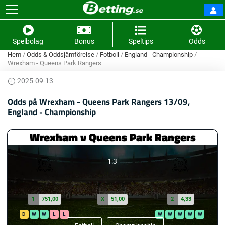
Spelbolag
Bonus
Speltips
Odds
Hem
/
Odds & Oddsjämförelse
/
Fotboll
/
England - Championship
/
Wrexham - Queens Park Rangers
2025-09-13
Odds på Wrexham - Queens Park Rangers 13/09,
England - Championship
Wrexham v Queens Park Rangers
1:3
1
751,00
X
51,00
2
4,33
D
W
W
L
L
W
W
W
W
W