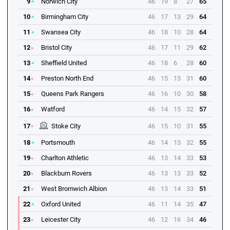
9
Norwich City
46
19
8
27
65
10
Birmingham City
46
17
13
29
64
11
Swansea City
46
18
10
28
64
12
Bristol City
46
17
11
29
62
13
Sheffield United
46
18
6
28
60
14
Preston North End
46
15
15
31
60
15
Queens Park Rangers
46
16
10
30
58
16
Watford
46
14
15
32
57
17
Stoke City
46
15
10
31
55
18
Portsmouth
46
14
13
32
55
19
Charlton Athletic
46
13
14
33
53
20
Blackburn Rovers
46
13
13
33
52
21
West Bromwich Albion
46
13
14
33
51
22
Oxford United
46
11
14
35
47
23
Leicester City
46
12
16
34
46