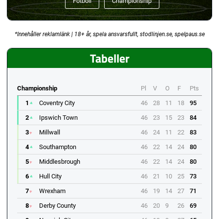
Fotboll
Championship
*Innehåller reklamlänk | 18+ år, spela ansvarsfullt, stodlinjen.se, spelpaus.se
Tabeller
Championship
Pl
V
O
F
Pts
1
Coventry City
46
28
11
18
95
2
Ipswich Town
46
23
15
23
84
3
Millwall
46
24
11
22
83
4
Southampton
46
22
14
24
80
5
Middlesbrough
46
22
14
24
80
6
Hull City
46
21
10
25
73
7
Wrexham
46
19
14
27
71
8
Derby County
46
20
9
26
69