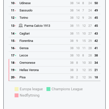
10
Udinese
38
14
8
24
50
11
Sassuolo
38
14
7
24
49
12
Torino
38
12
9
26
45
13
Parma Calcio 1913
38
11
12
27
45
14
Cagliari
38
11
10
27
43
15
Fiorentina
38
9
15
29
42
16
Genoa
38
10
11
28
41
17
Lecce
38
10
8
28
38
18
Cremonese
38
8
10
30
34
19
Hellas Verona
38
3
12
35
21
20
Pisa
38
2
12
36
18
Europa league
Champions League
Nedflyttning