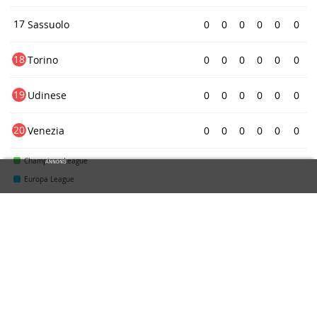
17
Sassuolo
0
0
0
0
0
0
18
Torino
0
0
0
0
0
0
19
Udinese
0
0
0
0
0
0
20
Venezia
0
0
0
0
0
0
Champions League
ANNONS
Europa League
Europa Conference League Kvalifikation
ew
ds
Nedflyttning
När spelar Torino mot Juventus nästa gång?
Var spelas Torino mot Juventus?