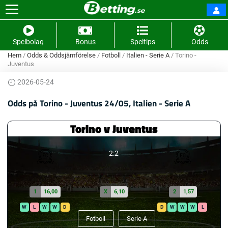
Spelbolag
Bonus
Speltips
Odds
Hem
/
Odds & Oddsjämförelse
/
Fotboll
/
Italien - Serie A
/
Torino -
Juventus
2026-05-24
Odds på Torino - Juventus 24/05, Italien - Serie A
Torino v Juventus
2:2
1
16,00
X
6,10
2
1,57
W
L
W
W
D
D
W
W
W
L
Fotboll
Serie A