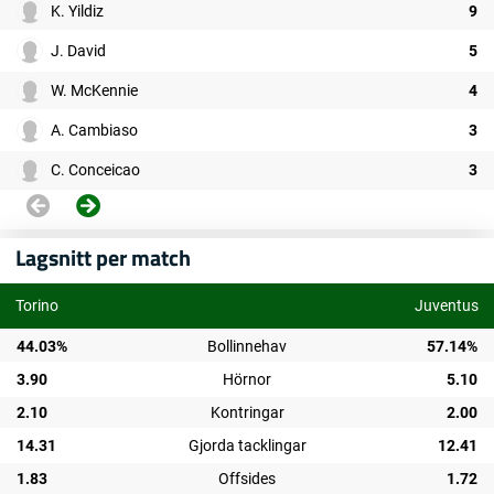
K. Yildiz
9
J. David
5
W. McKennie
4
A. Cambiaso
3
C. Conceicao
3
Lagsnitt per match
Torino
Juventus
44.03%
Bollinnehav
57.14%
3.90
Hörnor
5.10
2.10
Kontringar
2.00
14.31
Gjorda tacklingar
12.41
1.83
Offsides
1.72