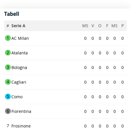
Tabell
#
Serie A
MS
V
O
F
MS
P
1
AC Milan
0
0
0
0
0
0
2
Atalanta
0
0
0
0
0
0
3
Bologna
0
0
0
0
0
0
4
Cagliari
0
0
0
0
0
0
5
Como
0
0
0
0
0
0
6
Fiorentina
0
0
0
0
0
0
7
Frosinone
0
0
0
0
0
0