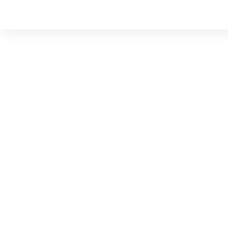
ew
ds