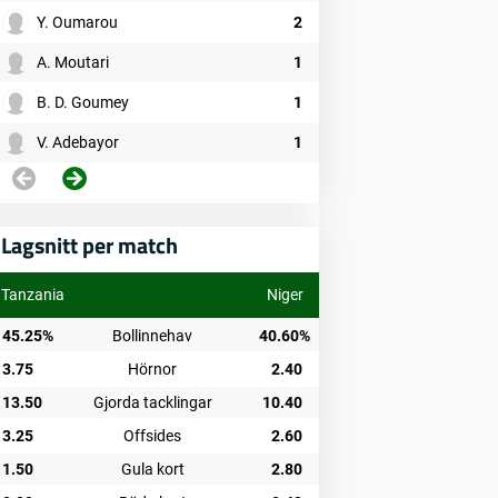
Y. Oumarou
2
A. Moutari
1
B. D. Goumey
1
V. Adebayor
1
Lagsnitt per match
Tanzania
Niger
45.25%
Bollinnehav
40.60%
3.75
Hörnor
2.40
13.50
Gjorda tacklingar
10.40
3.25
Offsides
2.60
1.50
Gula kort
2.80