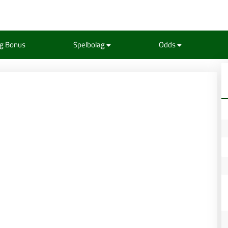
ng Bonus
Spelbolag
Odds