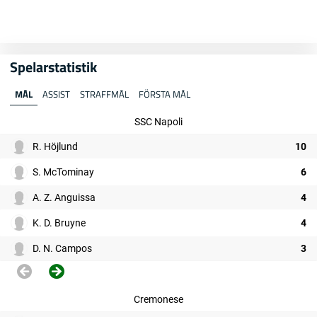
Spelarstatistik
MÅL
ASSIST
STRAFFMÅL
FÖRSTA MÅL
SSC Napoli
R. Höjlund
10
S. McTominay
6
A. Z. Anguissa
4
K. D. Bruyne
4
D. N. Campos
3
Cremonese