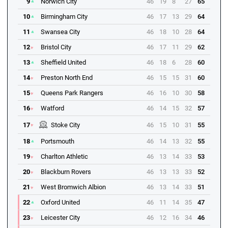
9
Norwich City
46
19
8
27
65
10
Birmingham City
46
17
13
29
64
11
Swansea City
46
18
10
28
64
12
Bristol City
46
17
11
29
62
13
Sheffield United
46
18
6
28
60
14
Preston North End
46
15
15
31
60
15
Queens Park Rangers
46
16
10
30
58
16
Watford
46
14
15
32
57
17
Stoke City
46
15
10
31
55
18
Portsmouth
46
14
13
32
55
19
Charlton Athletic
46
13
14
33
53
20
Blackburn Rovers
46
13
13
33
52
21
West Bromwich Albion
46
13
14
33
51
22
Oxford United
46
11
14
35
47
23
Leicester City
46
12
16
34
46