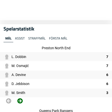
Spelarstatistik
MÅL
ASSIST
STRAFFMÅL
FÖRSTA MÅL
Preston North End
L. Dobbin
7
M. Osmajić
7
A. Devine
6
D. Jebbison
6
M. Smith
3
Queens Park Rangers