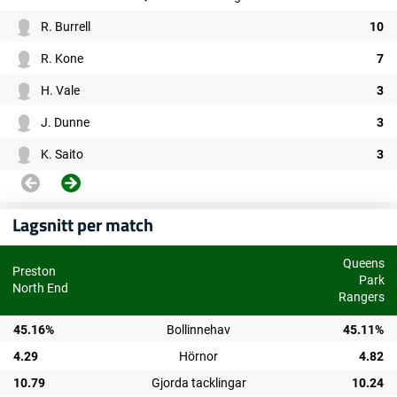
R. Burrell
10
R. Kone
7
H. Vale
3
J. Dunne
3
K. Saito
3
Lagsnitt per match
Queens
Preston
Park
North End
Rangers
45.16%
Bollinnehav
45.11%
4.29
Hörnor
4.82
10.79
Gjorda tacklingar
10.24