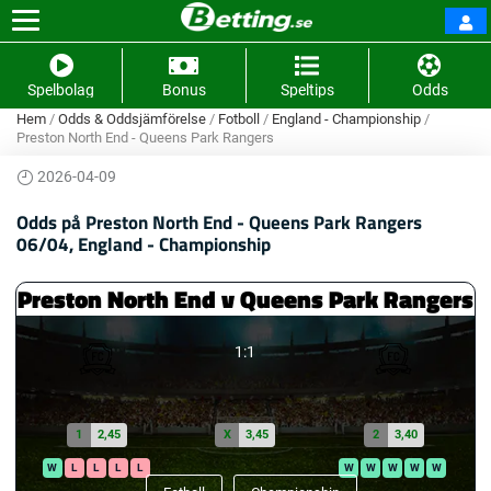
Spelbolag
Bonus
Speltips
Odds
Hem
/
Odds & Oddsjämförelse
/
Fotboll
/
England - Championship
/
Preston North End - Queens Park Rangers
2026-04-09
Odds på Preston North End - Queens Park Rangers
06/04, England - Championship
Preston North End v Queens Park Rangers
1:1
1
2,45
X
3,45
2
3,40
W
L
L
L
L
W
W
W
W
W