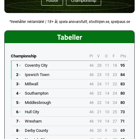
Fotboll
Championship
*Innehåller reklamlänk | 18+ år, spela ansvarsfullt, stodlinjen.se, spelpaus.se
Tabeller
Championship
Pl
V
O
F
Pts
1
Coventry City
46
28
11
18
95
2
Ipswich Town
46
23
15
23
84
3
Millwall
46
24
11
22
83
4
Southampton
46
22
14
24
80
5
Middlesbrough
46
22
14
24
80
6
Hull City
46
21
10
25
73
7
Wrexham
46
19
14
27
71
8
Derby County
46
20
9
26
69