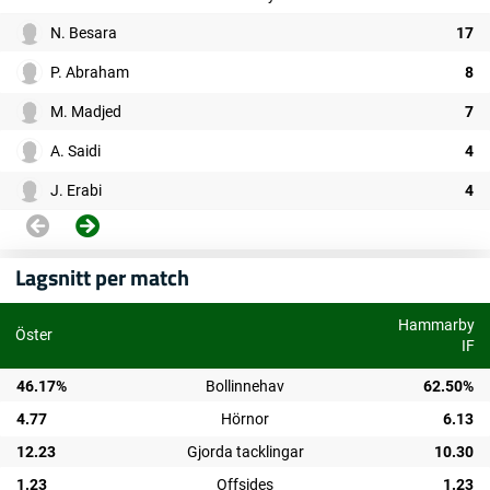
N. Besara
17
P. Abraham
8
M. Madjed
7
A. Saidi
4
J. Erabi
4
Lagsnitt per match
Hammarby
Öster
IF
46.17%
Bollinnehav
62.50%
4.77
Hörnor
6.13
12.23
Gjorda tacklingar
10.30
1.23
Offsides
1.23