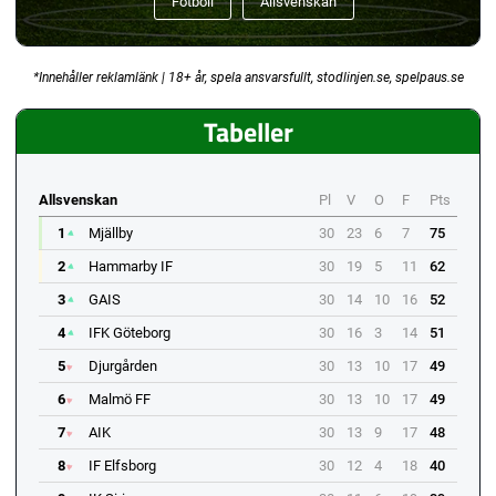
Fotboll
Allsvenskan
*Innehåller reklamlänk | 18+ år, spela ansvarsfullt, stodlinjen.se, spelpaus.se
Tabeller
Allsvenskan
Pl
V
O
F
Pts
1
Mjällby
30
23
6
7
75
2
Hammarby IF
30
19
5
11
62
3
GAIS
30
14
10
16
52
4
IFK Göteborg
30
16
3
14
51
5
Djurgården
30
13
10
17
49
6
Malmö FF
30
13
10
17
49
7
AIK
30
13
9
17
48
8
IF Elfsborg
30
12
4
18
40