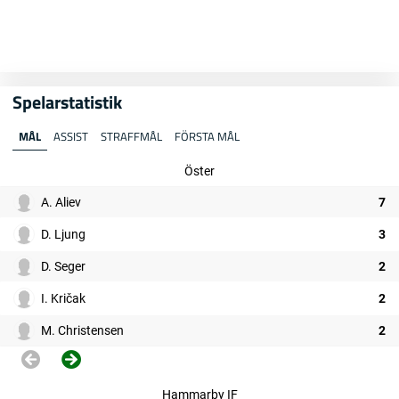
Spelarstatistik
MÅL
ASSIST
STRAFFMÅL
FÖRSTA MÅL
Öster
A. Aliev
7
D. Ljung
3
D. Seger
2
I. Kričak
2
M. Christensen
2
Hammarby IF