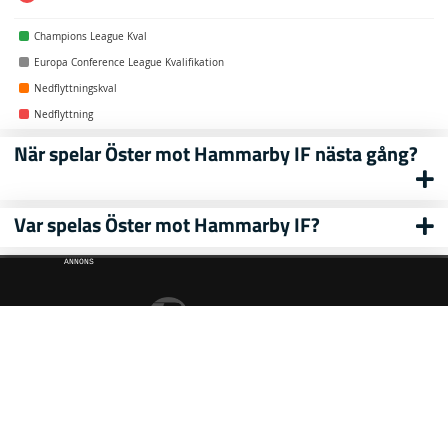
Champions League Kval
Europa Conference League Kvalifikation
Nedflyttningskval
Nedflyttning
När spelar Öster mot Hammarby IF nästa gång?
Var spelas Öster mot Hammarby IF?
ANNONS
ew
ds