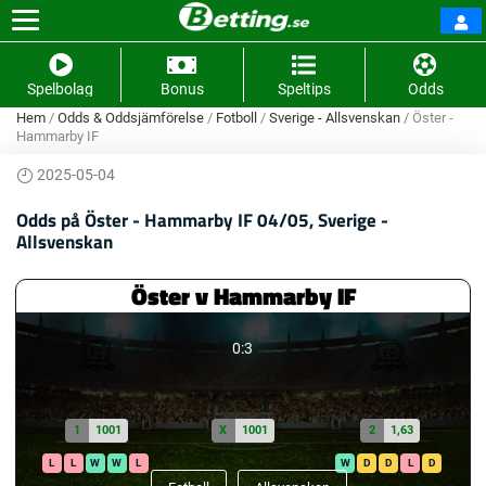
Spelbolag
Bonus
Speltips
Odds
Hem
/
Odds & Oddsjämförelse
/
Fotboll
/
Sverige - Allsvenskan
/
Öster -
Hammarby IF
2025-05-04
Odds på Öster - Hammarby IF 04/05, Sverige -
Allsvenskan
Öster v Hammarby IF
0:3
1
1001
X
1001
2
1,63
L
L
W
W
L
W
D
D
L
D