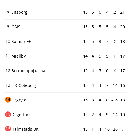
8
Elfsborg
15
5
6
4
2
21
9
GAIS
15
5
5
5
4
20
10
Kalmar FF
15
5
3
7
-2
18
11
Mjällby
14
4
5
5
1
17
12
Brommapojkarna
15
4
5
6
-4
17
13
IFK Göteborg
15
4
4
7
-14
16
14
Örgryte
15
3
4
8
-16
13
15
Degerfors
15
2
4
9
-14
10
16
Halmstads BK
15
1
4
10
-20
7