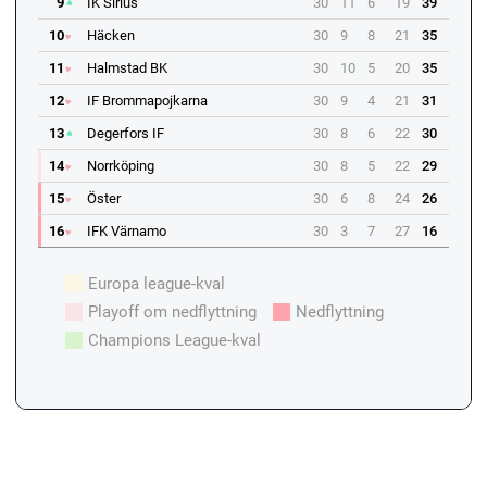
9
IK Sirius
30
11
6
19
39
10
Häcken
30
9
8
21
35
11
Halmstad BK
30
10
5
20
35
12
IF Brommapojkarna
30
9
4
21
31
13
Degerfors IF
30
8
6
22
30
14
Norrköping
30
8
5
22
29
15
Öster
30
6
8
24
26
16
IFK Värnamo
30
3
7
27
16
Europa league-kval
Playoff om nedflyttning
Nedflyttning
Champions League-kval