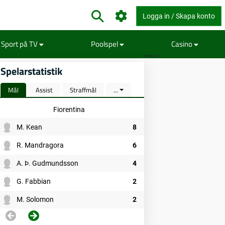
Logga in / Skapa konto
Sport på TV
Poolspel
Casino
ANNONS
Spelarstatistik
Mål
Assist
Straffmål
...
Fiorentina
M. Kean
8
R. Mandragora
6
A. Þ. Gudmundsson
4
G. Fabbian
2
M. Solomon
2