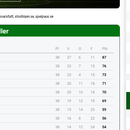
svarsfullt, stodlinjen.se, spelpaus.se
ler
Pl
V
O
F
Pts
38
27
6
11
87
38
23
7
15
76
38
23
4
15
73
38
20
11
18
71
38
20
10
18
70
38
19
12
19
69
38
15
14
23
59
38
16
8
22
56
38
14
12
24
54