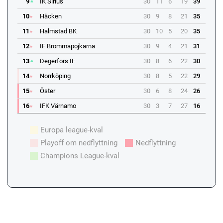
9
IK Sirius
30
11
6
19
39
10
Häcken
30
9
8
21
35
11
Halmstad BK
30
10
5
20
35
12
IF Brommapojkarna
30
9
4
21
31
13
Degerfors IF
30
8
6
22
30
14
Norrköping
30
8
5
22
29
15
Öster
30
6
8
24
26
16
IFK Värnamo
30
3
7
27
16
Europa league-kval
Playoff om nedflyttning
Nedflyttning
Champions League-kval