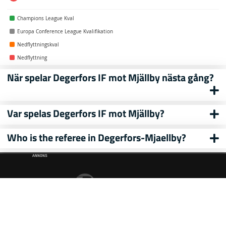
Champions League Kval
Europa Conference League Kvalifikation
Nedflyttningskval
Nedflyttning
När spelar Degerfors IF mot Mjällby nästa gång?
Var spelas Degerfors IF mot Mjällby?
Who is the referee in Degerfors-Mjaellby?
ANNONS
ew
ds