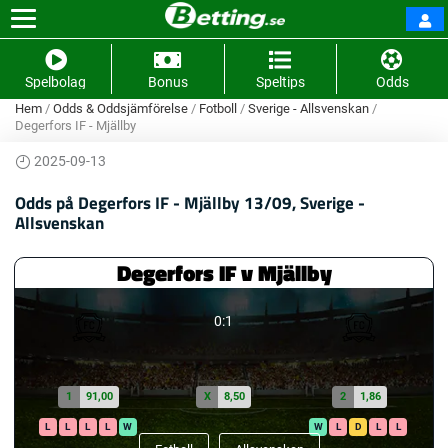
Spelbolag
Bonus
Speltips
Odds
Hem
/
Odds & Oddsjämförelse
/
Fotboll
/
Sverige - Allsvenskan
/
Degerfors IF - Mjällby
2025-09-13
Odds på Degerfors IF - Mjällby 13/09, Sverige -
Allsvenskan
Degerfors IF v Mjällby
0:1
1
91,00
X
8,50
2
1,86
L
L
L
L
W
W
L
D
L
L