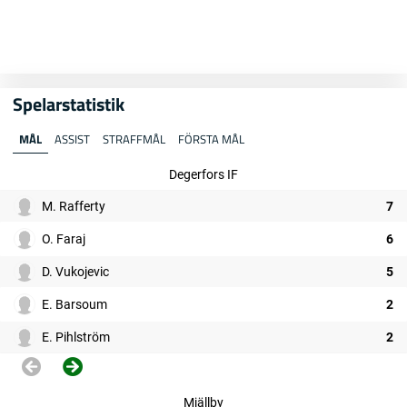
Spelarstatistik
MÅL
ASSIST
STRAFFMÅL
FÖRSTA MÅL
Degerfors IF
M. Rafferty
7
O. Faraj
6
D. Vukojevic
5
E. Barsoum
2
E. Pihlström
2
Mjällby