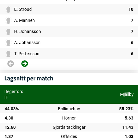
E. Stroud
10
A. Manneh
7
H. Johansson
7
A. Johansson
6
T. Pettersson
6
Lagsnitt per match
Degerfors
Mjällby
IF
44.03%
Bollinnehav
55.23%
4.30
Hörnor
5.63
12.60
Gjorda tacklingar
11.43
1.37
Offsides
1.03