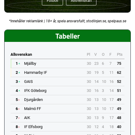
Fotboll
Allsvenskan
*Innehåller reklamlänk | 18+ år, spela ansvarsfullt, stodlinjen.se, spelpaus.se
Tabeller
Allsvenskan
Pl
V
O
F
Pts
1
Mjällby
30
23
6
7
75
2
Hammarby IF
30
19
5
11
62
3
GAIS
30
14
10
16
52
4
IFK Göteborg
30
16
3
14
51
5
Djurgården
30
13
10
17
49
6
Malmö FF
30
13
10
17
49
7
AIK
30
13
9
17
48
8
IF Elfsborg
30
12
4
18
40