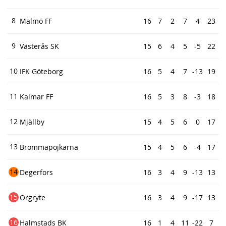
8
Malmö FF
16
7
2
7
4
23
9
Västerås SK
15
6
4
5
-5
22
10
IFK Göteborg
16
5
4
7
-13
19
11
Kalmar FF
16
5
3
8
-3
18
12
Mjällby
15
4
5
6
0
17
13
Brommapojkarna
15
4
5
6
-4
17
14
Degerfors
16
3
4
9
-13
13
15
Örgryte
16
3
4
9
-17
13
16
Halmstads BK
16
1
4
11
-22
7