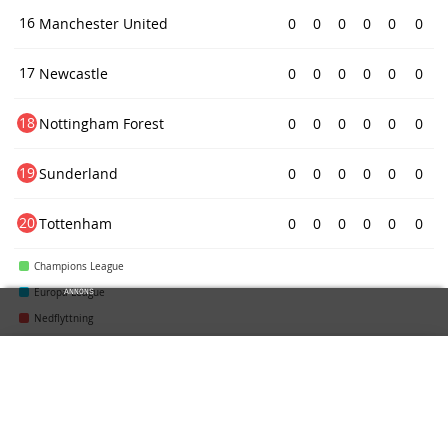
16
Manchester United
0
0
0
0
0
0
17
Newcastle
0
0
0
0
0
0
18
Nottingham Forest
0
0
0
0
0
0
19
Sunderland
0
0
0
0
0
0
20
Tottenham
0
0
0
0
0
0
Champions League
Europa League
ANNONS
Nedflyttning
ew
När spelar Brighton mot Manchester United
ds
nästa gång?
Var spelas Brighton mot Manchester United?