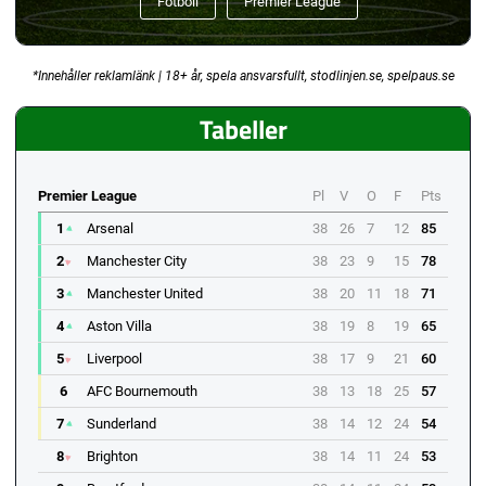
Fotboll
Premier League
*Innehåller reklamlänk | 18+ år, spela ansvarsfullt, stodlinjen.se, spelpaus.se
Tabeller
Premier League
Pl
V
O
F
Pts
1
Arsenal
38
26
7
12
85
2
Manchester City
38
23
9
15
78
3
Manchester United
38
20
11
18
71
4
Aston Villa
38
19
8
19
65
5
Liverpool
38
17
9
21
60
6
AFC Bournemouth
38
13
18
25
57
7
Sunderland
38
14
12
24
54
8
Brighton
38
14
11
24
53