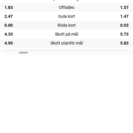
1.83
Offsides
1.57
2.47
Gula kort
1.47
0.00
Röda kort
0.03
4.33
Skott på mål
5.73
4.90
Skott utanför mål
5.83
ANNONS