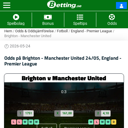
Spelbolag
Bonus
Speltips
Odds
Hem
/
Odds & Oddsjämförelse
/
Fotboll
/
England - Premier League
/
Brighton - Manchester United
2026-05-24
Odds på Brighton - Manchester United 24/05, England -
Premier League
Brighton v Manchester United
0:3
1
1751
X
161,00
2
4,10
L
L
W
W
W
W
L
W
W
D