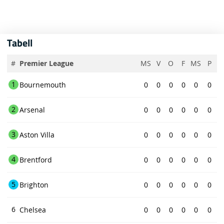
Tabell
#
Premier League
MS
V
O
F
MS
P
1
Bournemouth
0
0
0
0
0
0
2
Arsenal
0
0
0
0
0
0
3
Aston Villa
0
0
0
0
0
0
4
Brentford
0
0
0
0
0
0
5
Brighton
0
0
0
0
0
0
6
Chelsea
0
0
0
0
0
0