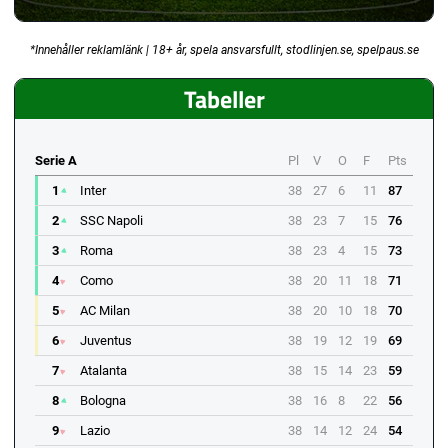
*Innehåller reklamlänk | 18+ år, spela ansvarsfullt, stodlinjen.se, spelpaus.se
Tabeller
Serie A
Pl
V
O
F
Pts
1
Inter
38
27
6
11
87
2
SSC Napoli
38
23
7
15
76
3
Roma
38
23
4
15
73
4
Como
38
20
11
18
71
5
AC Milan
38
20
10
18
70
6
Juventus
38
19
12
19
69
7
Atalanta
38
15
14
23
59
8
Bologna
38
16
8
22
56
9
Lazio
38
14
12
24
54