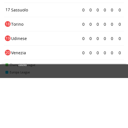
17
Sassuolo
0
0
0
0
0
0
18
Torino
0
0
0
0
0
0
19
Udinese
0
0
0
0
0
0
20
Venezia
0
0
0
0
0
0
Champions League
ANNONS
Europa League
Europa Conference League Kvalifikation
ew
ds
Nedflyttning
När spelar AC Milan mot Juventus nästa gång?
Var spelas AC Milan mot Juventus?