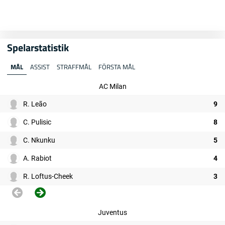
Spelarstatistik
MÅL
ASSIST
STRAFFMÅL
FÖRSTA MÅL
AC Milan
R. Leão
9
C. Pulisic
8
C. Nkunku
5
A. Rabiot
4
R. Loftus-Cheek
3
Juventus