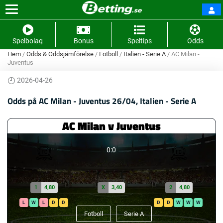
Spelbolag
Bonus
Speltips
Odds
Hem
/
Odds & Oddsjämförelse
/
Fotboll
/
Italien - Serie A
/
AC Milan -
Juventus
2026-04-26
Odds på AC Milan - Juventus 26/04, Italien - Serie A
AC Milan v Juventus
0:0
1
4,80
X
3,40
2
4,80
L
W
L
D
D
D
D
W
W
W
Fotboll
Serie A