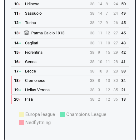
10
Udinese
38
14
8
24
50
11
Sassuolo
38
14
7
24
49
12
Torino
38
12
9
26
45
13
Parma Calcio 1913
38
11
12
27
45
14
Cagliari
38
11
10
27
43
15
Fiorentina
38
9
15
29
42
16
Genoa
38
10
11
28
41
17
Lecce
38
10
8
28
38
18
Cremonese
38
8
10
30
34
19
Hellas Verona
38
3
12
35
21
20
Pisa
38
2
12
36
18
Europa league
Champions League
Nedflyttning