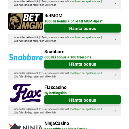
Innehåller reklamlänk | 18+ år, spela ansvarsfullt,
stodlinjen.se
,
spelpaus.se
. |
Läs fullständiga regler och villkor
här
.
BetMGM
1000 kr bonus + 64 kr till MGM-tipset!
Hämta bonus
Innehåller reklamlänk | 18+ år, spela ansvarsfullt,
stodlinjen.se
,
spelpaus.se
. |
Läs fullständiga regler och villkor
här
.
Snabbare
600 kr i bonus + 100 freespins
Hämta bonus
Innehåller reklamlänk | 18+ år, spela ansvarsfullt,
stodlinjen.se
,
spelpaus.se
. |
Läs fullständiga regler och villkor
här
.
Flaxcasino
Ny bettingsida!
Hämta bonus
Innehåller reklamlänk | 18+ år, spela ansvarsfullt,
stodlinjen.se
,
spelpaus.se
. |
Läs fullständiga regler och villkor
här
.
NinjaCasino
höga odds hos Ninja Casino