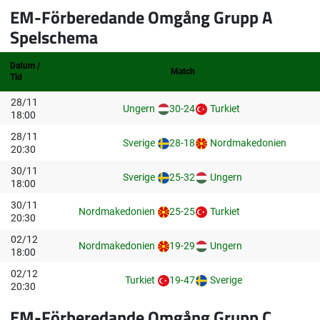
EM-Förberedande Omgång Grupp A
Spelschema
Datum /
Match
Tid
28/11
Ungern
30-24
Turkiet
18:00
28/11
Sverige
28-18
Nordmakedonien
20:30
30/11
Sverige
25-32
Ungern
18:00
30/11
Nordmakedonien
25-25
Turkiet
20:30
02/12
Nordmakedonien
19-29
Ungern
18:00
02/12
Turkiet
19-47
Sverige
20:30
EM-Förberedande Omgång Grupp C