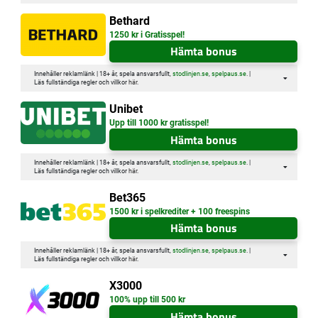
Bethard
1250 kr i Gratisspel!
Hämta bonus
Innehåller reklamlänk | 18+ år, spela ansvarsfullt,
stodlinjen.se
,
spelpaus.se
. |
Läs fullständiga regler och villkor
här
.
Unibet
Upp till 1000 kr gratisspel!
Hämta bonus
Innehåller reklamlänk | 18+ år, spela ansvarsfullt,
stodlinjen.se
,
spelpaus.se
. |
Läs fullständiga regler och villkor
här
.
Bet365
1500 kr i spelkrediter + 100 freespins
Hämta bonus
Innehåller reklamlänk | 18+ år, spela ansvarsfullt,
stodlinjen.se
,
spelpaus.se
. |
Läs fullständiga regler och villkor
här
.
X3000
100% upp till 500 kr
Hämta bonus