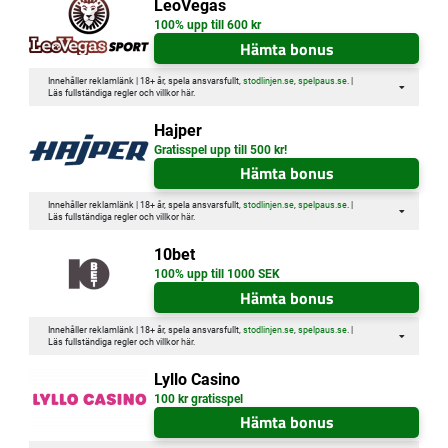
LeoVegas
100% upp till 600 kr
Hämta bonus
Innehåller reklamlänk | 18+ år, spela ansvarsfullt,
stodlinjen.se
,
spelpaus.se
. |
Läs fullständiga regler och villkor
här
.
Hajper
Gratisspel upp till 500 kr!
Hämta bonus
Innehåller reklamlänk | 18+ år, spela ansvarsfullt,
stodlinjen.se
,
spelpaus.se
. |
Läs fullständiga regler och villkor
här
.
10bet
100% upp till 1000 SEK
Hämta bonus
Innehåller reklamlänk | 18+ år, spela ansvarsfullt,
stodlinjen.se
,
spelpaus.se
. |
Läs fullständiga regler och villkor
här
.
Lyllo Casino
100 kr gratisspel
Hämta bonus