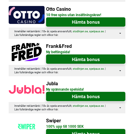
Otto Casino
10 free spins utan insättningskrav!
Hämta bonus
Innehåller reklamlänk | 18+ år, spela ansvarsfullt,
stodlinjen.se
,
spelpaus.se
. |
Läs fullständiga regler och villkor
här
.
Frank&Fred
Ny bettingsida!
Hämta bonus
Innehåller reklamlänk | 18+ år, spela ansvarsfullt,
stodlinjen.se
,
spelpaus.se
. |
Läs fullständiga regler och villkor
här
.
Jubla
Ny spännande spelsida!
Hämta bonus
Innehåller reklamlänk | 18+ år, spela ansvarsfullt,
stodlinjen.se
,
spelpaus.se
. |
Läs fullständiga regler och villkor
här
.
Swiper
100% upp till 1000 SEK
Hämta bonus