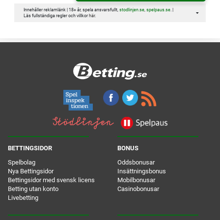
Innehåller reklamlänk | 18+ år, spela ansvarsfullt,
stodlinjen.se
,
spelpaus.se
. |
Läs fullständiga regler och villkor
här
.
BETTINGSIDOR
BONUS
Spelbolag
Oddsbonusar
Nya Bettingsidor
Insättningsbonus
Bettingsidor med svensk licens
Mobilbonusar
Betting utan konto
Casinobonusar
Livebetting