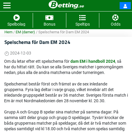
Spelbolag
Bonus
Speltips
Odds
Hem
/
EM (damer)
/
Spelschema för Dam EM 2024
Spelschema för Dam EM 2024
2024-12-03
Om du letar efter ett spelschema för
dam EM i handboll 2024
, så
har du hittat rätt. Du kan se alla Sveriges matcher i genomgången
nedan, plus alla de andra matcherna under turneringen.
Spelschemat består först och främst av de sex inledande
grupperna. Fyra lag deltar i varje grupp, vilket innebär att det
inledande gruppspelet består av 36 matcher. Sveriges första match i
Em är mot Nordmakedonien den 28 november kl. 20.30.
Grupp A och Grupp B spelar sina matcher på samma dagar. På
samma sätt delar grupp och grupp D speldagar. Tyvärr krockar de
båda gruppernas matcher på speldagar, då det är två matcher som
spelas samtidigt vid kl 18.00 och två matcher som spelas samtidig