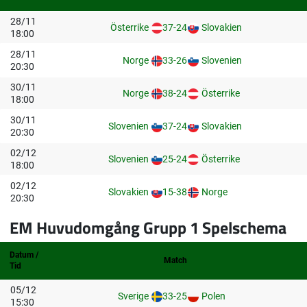
28/11
Österrike
37-24
Slovakien
18:00
28/11
Norge
33-26
Slovenien
20:30
30/11
Norge
38-24
Österrike
18:00
30/11
Slovenien
37-24
Slovakien
20:30
02/12
Slovenien
25-24
Österrike
18:00
02/12
Slovakien
15-38
Norge
20:30
EM Huvudomgång Grupp 1 Spelschema
Datum /
Match
Tid
05/12
Sverige
33-25
Polen
15:30