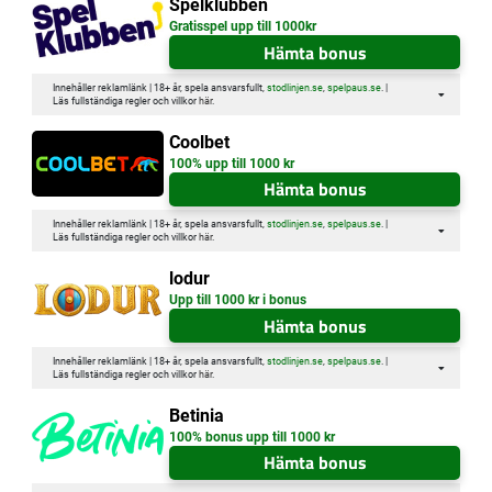
Spelklubben
Gratisspel upp till 1000kr
Hämta bonus
Innehåller reklamlänk | 18+ år, spela ansvarsfullt,
stodlinjen.se
,
spelpaus.se
. |
Läs fullständiga regler och villkor
här
.
Coolbet
100% upp till 1000 kr
Hämta bonus
Innehåller reklamlänk | 18+ år, spela ansvarsfullt,
stodlinjen.se
,
spelpaus.se
. |
Läs fullständiga regler och villkor
här
.
lodur
Upp till 1000 kr i bonus
Hämta bonus
Innehåller reklamlänk | 18+ år, spela ansvarsfullt,
stodlinjen.se
,
spelpaus.se
. |
Läs fullständiga regler och villkor
här
.
Betinia
100% bonus upp till 1000 kr
Hämta bonus