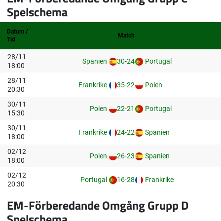
Spelschema
Datum /
Match
Tid
28/11
Spanien
30-24
Portugal
18:00
28/11
Frankrike
35-22
Polen
20:30
30/11
Polen
22-21
Portugal
15:30
30/11
Frankrike
24-22
Spanien
18:00
02/12
Polen
26-23
Spanien
18:00
02/12
Portugal
16-28
Frankrike
20:30
EM-Förberedande Omgång Grupp D
Spelschema