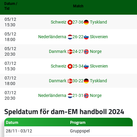
Datum /
Match
Tid
05/12
Schweiz
27-36
Tyskland
15:30
05/12
Nederländerna
26-22
Slovenien
18:00
05/12
Danmark
24-27
Norge
20:30
07/12
Schweiz
25-34
Slovenien
15:30
07/12
Danmark
30-22
Tyskland
18:00
07/12
Nederländerna
21-31
Norge
20:30
Speldatum för dam-EM handboll 2024
Datum
Program
28/11 - 03/12
Gruppspel