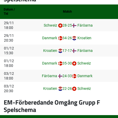
Datum /
Match
Tid
29/11
Schweiz
28-25
Färöarna
18:00
29/11
Danmark
34-26
Kroatien
20:30
01/12
Kroatien
17-17
Färöarna
15:30
01/12
Danmark
35-30
Schweiz
18:00
03/12
Färöarna
24-33
Danmark
18:00
03/12
Kroatien
22-26
Schweiz
20:30
EM-Förberedande Omgång Grupp F
Spelschema