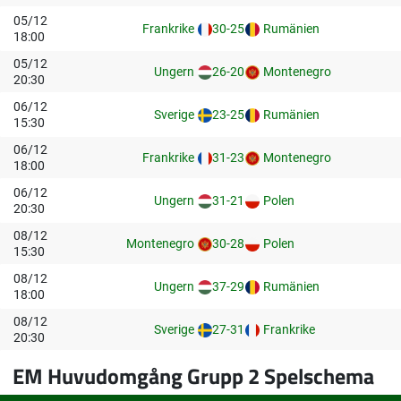
05/12
Frankrike
30-25
Rumänien
18:00
05/12
Ungern
26-20
Montenegro
20:30
06/12
Sverige
23-25
Rumänien
15:30
06/12
Frankrike
31-23
Montenegro
18:00
06/12
Ungern
31-21
Polen
20:30
08/12
Montenegro
30-28
Polen
15:30
08/12
Ungern
37-29
Rumänien
18:00
08/12
Sverige
27-31
Frankrike
20:30
EM Huvudomgång Grupp 2 Spelschema