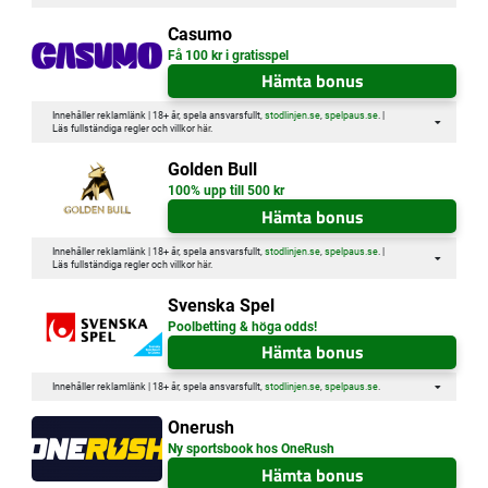
Casumo
Få 100 kr i gratisspel
Hämta bonus
Innehåller reklamlänk | 18+ år, spela ansvarsfullt,
stodlinjen.se
,
spelpaus.se
. |
Läs fullständiga regler och villkor
här
.
Golden Bull
100% upp till 500 kr
Hämta bonus
Innehåller reklamlänk | 18+ år, spela ansvarsfullt,
stodlinjen.se
,
spelpaus.se
. |
Läs fullständiga regler och villkor
här
.
Svenska Spel
Poolbetting & höga odds!
Hämta bonus
Innehåller reklamlänk | 18+ år, spela ansvarsfullt,
stodlinjen.se
,
spelpaus.se
.
Onerush
Ny sportsbook hos OneRush
Hämta bonus