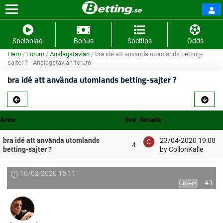
Spelbolag
Bonus
Speltips
Odds
Hem
/
Forum
/
Anslagstavlan
/
bra idé att använda utomlands betting-
sajter ? - Anslagstavlan forum
bra idé att använda utomlands betting-sajter ?
Ämne
Svar
Senaste
bra idé att använda utomlands
23/04-2020 19:08
C
4
betting-sajter ?
by CollonKalle
10/02-2020 16:11
#1
CITERA