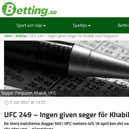
Sport och nöje
Speltips
Betti
Hem
/
Artiklar
/
UFC 249 – Ingen given seger för Khabib mot Ferguson?
Taggar:
Ferguson
,
Khabib
,
UFC
2 Jun 2021 at 14:32
UFC 249 – Ingen given seger för Khab
De stora matcherna duggar tätt i UFC numera och 18 april kan det v