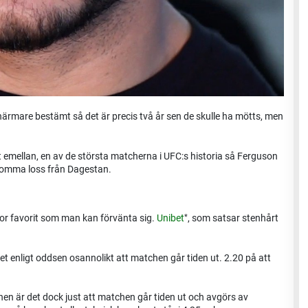
 närmare bestämt så det är precis två år sen de skulle ha mötts, men
mellan, en av de största matcherna i UFC:s historia så Ferguson
 komma loss från Dagestan.
tor favorit som man kan förvänta sig.
Unibet
*
, som satsar stenhårt
det enligt oddsen osannolikt att matchen går tiden ut. 2.20 på att
en är det dock just att matchen går tiden ut och avgörs av