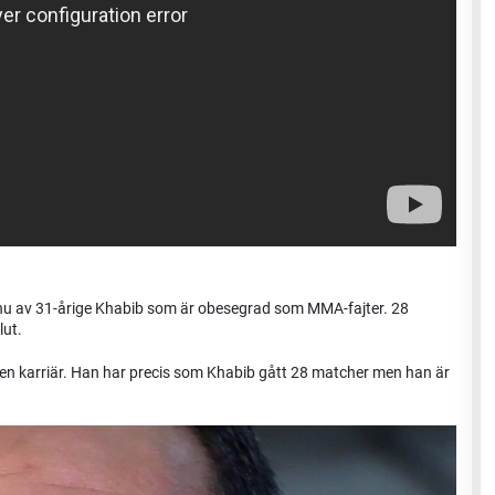
st nu av 31-årige Khabib som är obesegrad som MMA-fajter. 28
lut.
n karriär. Han har precis som Khabib gått 28 matcher men han är