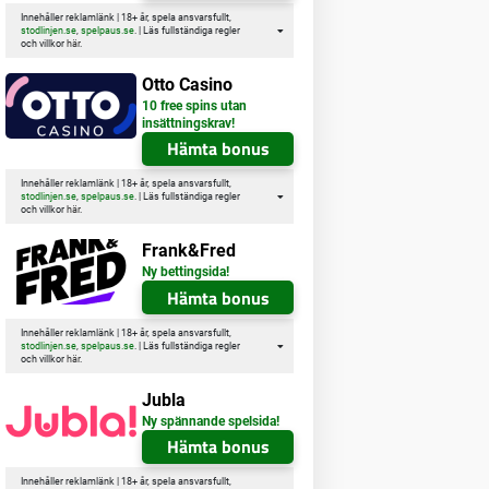
Innehåller reklamlänk | 18+ år, spela ansvarsfullt,
stodlinjen.se
,
spelpaus.se
. | Läs fullständiga regler
och villkor
här
.
Otto Casino
10 free spins utan
insättningskrav!
Hämta bonus
Innehåller reklamlänk | 18+ år, spela ansvarsfullt,
stodlinjen.se
,
spelpaus.se
. | Läs fullständiga regler
och villkor
här
.
Frank&Fred
Ny bettingsida!
Hämta bonus
Innehåller reklamlänk | 18+ år, spela ansvarsfullt,
stodlinjen.se
,
spelpaus.se
. | Läs fullständiga regler
och villkor
här
.
Jubla
Ny spännande spelsida!
Hämta bonus
Innehåller reklamlänk | 18+ år, spela ansvarsfullt,