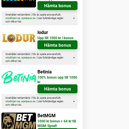
Hämta bonus
Innehåller reklamlänk | 18+ år, spela ansvarsfullt,
stodlinjen.se
,
spelpaus.se
. | Läs fullständiga regler
och villkor
här
.
lodur
Upp till 1000 kr i bonus
Hämta bonus
Innehåller reklamlänk | 18+ år, spela ansvarsfullt,
stodlinjen.se
,
spelpaus.se
. | Läs fullständiga regler
och villkor
här
.
Betinia
100% bonus upp till 1000
kr
Hämta bonus
Innehåller reklamlänk | 18+ år, spela ansvarsfullt,
stodlinjen.se
,
spelpaus.se
. | Läs fullständiga regler
och villkor
här
.
BetMGM
1000 kr bonus + 64 kr till
MGM-tipset!