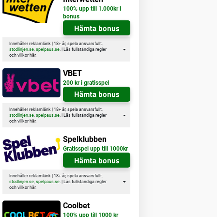
100% upp till 1.000kr i
bonus
Hämta bonus
Innehåller reklamlänk | 18+ år, spela ansvarsfullt,
stodlinjen.se
,
spelpaus.se
. | Läs fullständiga regler
och villkor
här
.
VBET
200 kr i gratisspel
Hämta bonus
Innehåller reklamlänk | 18+ år, spela ansvarsfullt,
stodlinjen.se
,
spelpaus.se
. | Läs fullständiga regler
och villkor
här
.
Spelklubben
Gratisspel upp till 1000kr
Hämta bonus
Innehåller reklamlänk | 18+ år, spela ansvarsfullt,
stodlinjen.se
,
spelpaus.se
. | Läs fullständiga regler
och villkor
här
.
Coolbet
100% upp till 1000 kr