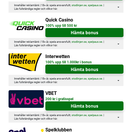
Innehåller reklamlänk | 18+ år, spela ansvarsfullt,
stodlinjen.se
,
spelpaus.se
. |
Läs fullständiga regler och villkor
här
.
Quick Casino
100% upp till 500 kr
Hämta bonus
Innehåller reklamlänk | 18+ år, spela ansvarsfullt,
stodlinjen.se
,
spelpaus.se
. |
Läs fullständiga regler och villkor
här
.
Interwetten
100% upp till 1.000kr i bonus
Hämta bonus
Innehåller reklamlänk | 18+ år, spela ansvarsfullt,
stodlinjen.se
,
spelpaus.se
. |
Läs fullständiga regler och villkor
här
.
VBET
200 kr i gratisspel
Hämta bonus
Innehåller reklamlänk | 18+ år, spela ansvarsfullt,
stodlinjen.se
,
spelpaus.se
. |
Läs fullständiga regler och villkor
här
.
Spelklubben