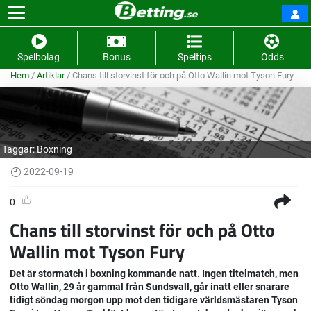
Spelbolag
Bonus
Speltips
Odds
Hem
/
Artiklar
/
Chans till storvinst för och på Otto Wallin mot Tyson Fury
Taggar:
Boxning
2022-09-19
0
Chans till storvinst för och på Otto
Wallin mot Tyson Fury
Det är stormatch i boxning kommande natt. Ingen titelmatch, men
Otto Wallin, 29 år gammal från Sundsvall, går inatt eller snarare
tidigt söndag morgon upp mot den tidigare världsmästaren Tyson