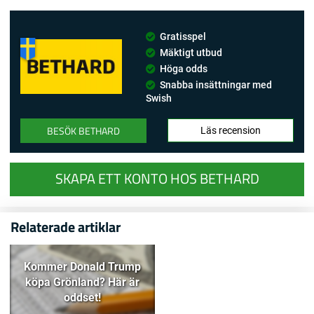
Gratisspel
Mäktigt utbud
Höga odds
Snabba insättningar med
Swish
BESÖK BETHARD
Läs recension
SKAPA ETT KONTO HOS BETHARD
Relaterade artiklar
Kommer Donald Trump
köpa Grönland? Här är
oddset!