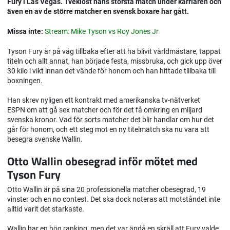
Fury i Las Vegas. Tveklöst hans största match under karriären och
även en av de större matcher en svensk boxare har gått.
Missa inte:
Stream: Mike Tyson vs Roy Jones Jr
Tyson Fury är på väg tillbaka efter att ha blivit världmästare, tappat
titeln och allt annat, han började festa, missbruka, och gick upp över
30 kilo i vikt innan det vände för honom och han hittade tillbaka till
boxningen.
Han skrev nyligen ett kontrakt med amerikanska tv-nätverket
ESPN om att gå sex matcher och för det få omkring en miljard
svenska kronor. Vad för sorts matcher det blir handlar om hur det
går för honom, och ett steg mot en ny titelmatch ska nu vara att
besegra svenske Wallin.
Otto Wallin obesegrad inför mötet med
Tyson Fury
Otto Wallin är på sina 20 professionella matcher obesegrad, 19
vinster och en no contest. Det ska dock noteras att motståndet inte
alltid varit det starkaste.
Wallin har en hög ranking, men det var ändå en skräll att Fury valde