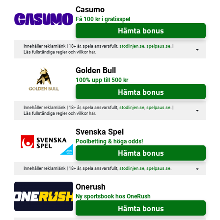
Casumo
Få 100 kr i gratisspel
Hämta bonus
Innehåller reklamlänk | 18+ år, spela ansvarsfullt,
stodlinjen.se
,
spelpaus.se
. |
Läs fullständiga regler och villkor
här
.
Golden Bull
100% upp till 500 kr
Hämta bonus
Innehåller reklamlänk | 18+ år, spela ansvarsfullt,
stodlinjen.se
,
spelpaus.se
. |
Läs fullständiga regler och villkor
här
.
Svenska Spel
Poolbetting & höga odds!
Hämta bonus
Innehåller reklamlänk | 18+ år, spela ansvarsfullt,
stodlinjen.se
,
spelpaus.se
.
Onerush
Ny sportsbook hos OneRush
Hämta bonus