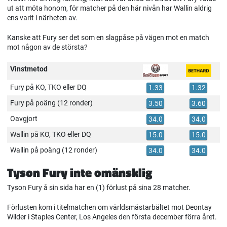
ut att möta honom, för matcher på den här nivån har Wallin aldrig
ens varit i närheten av.
Kanske att Fury ser det som en slagpåse på vägen mot en match
mot någon av de största?
Vinstmetod
Fury på KO, TKO eller DQ
1.33
1.32
Fury på poäng (12 ronder)
3.50
3.60
Oavgjort
34.0
34.0
Wallin på KO, TKO eller DQ
15.0
15.0
Wallin på poäng (12 ronder)
34.0
34.0
Tyson Fury inte omänsklig
Tyson Fury å sin sida har en (1) förlust på sina 28 matcher.
Förlusten kom i titelmatchen om världsmästarbältet mot Deontay
Wilder i Staples Center, Los Angeles den första december förra året.