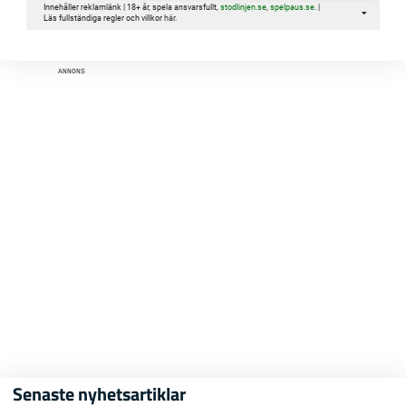
Innehåller reklamlänk | 18+ år, spela ansvarsfullt,
stodlinjen.se
,
spelpaus.se
. |
Läs fullständiga regler och villkor
här
.
ANNONS
Senaste nyhetsartiklar