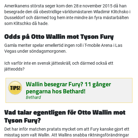
Amerikanens största seger kom den 28:e november 2015 då han
besegrade den då obestridlige världsmästaren Wladimir Klitchsko i
Dusseldorf och därmed tog hem inte mindre än fyra mästarbälten
som Klitschko då hade.
Odds på Otto Wallin mot Tyson Fury
Gamla meriter spelar emellertid ingen roll i T-mobile Arena i Las
Vegas under söndagsmorgonen.
Ich varför inte en svensk jätteskräll, och därmed också ett
jätteodds?
Wallin besegrar Fury? 11 gånger
pengarna hos Bethard!
Bethard
Vad talar egentligen för Otto Wallin mot
Tyson Fury?
Det har inför matchen pratats mycket om att Fury kanske gjort ett
misstag som valt Wallin. Att Wallins snabba riktningsförändringar