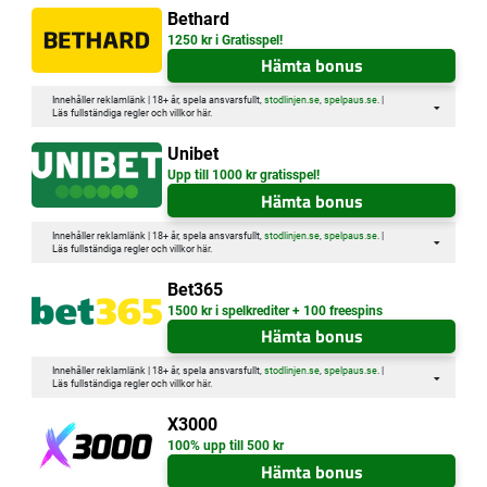
Bethard
1250 kr i Gratisspel!
Hämta bonus
Innehåller reklamlänk | 18+ år, spela ansvarsfullt,
stodlinjen.se
,
spelpaus.se
. |
Läs fullständiga regler och villkor
här
.
Unibet
Upp till 1000 kr gratisspel!
Hämta bonus
Innehåller reklamlänk | 18+ år, spela ansvarsfullt,
stodlinjen.se
,
spelpaus.se
. |
Läs fullständiga regler och villkor
här
.
Bet365
1500 kr i spelkrediter + 100 freespins
Hämta bonus
Innehåller reklamlänk | 18+ år, spela ansvarsfullt,
stodlinjen.se
,
spelpaus.se
. |
Läs fullständiga regler och villkor
här
.
X3000
100% upp till 500 kr
Hämta bonus