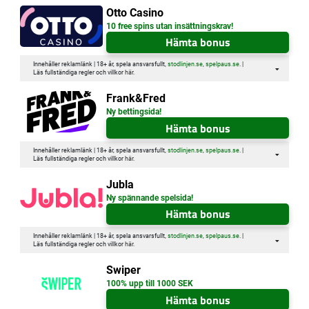
Otto Casino
10 free spins utan insättningskrav!
Hämta bonus
Innehåller reklamlänk | 18+ år, spela ansvarsfullt,
stodlinjen.se
,
spelpaus.se
. |
Läs fullständiga regler och villkor
här
.
Frank&Fred
Ny bettingsida!
Hämta bonus
Innehåller reklamlänk | 18+ år, spela ansvarsfullt,
stodlinjen.se
,
spelpaus.se
. |
Läs fullständiga regler och villkor
här
.
Jubla
Ny spännande spelsida!
Hämta bonus
Innehåller reklamlänk | 18+ år, spela ansvarsfullt,
stodlinjen.se
,
spelpaus.se
. |
Läs fullständiga regler och villkor
här
.
Swiper
100% upp till 1000 SEK
Hämta bonus