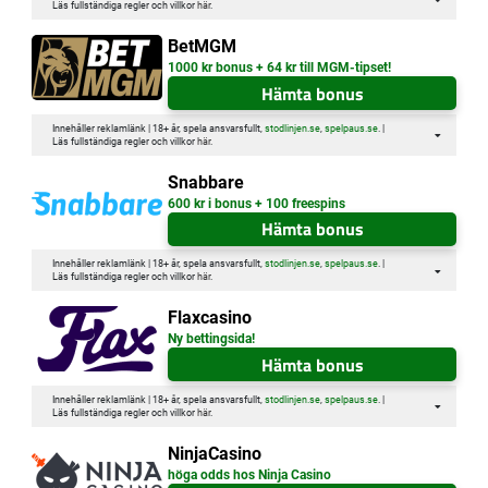
Läs fullständiga regler och villkor
här
.
BetMGM
1000 kr bonus + 64 kr till MGM-tipset!
Hämta bonus
Innehåller reklamlänk | 18+ år, spela ansvarsfullt,
stodlinjen.se
,
spelpaus.se
. |
Läs fullständiga regler och villkor
här
.
Snabbare
600 kr i bonus + 100 freespins
Hämta bonus
Innehåller reklamlänk | 18+ år, spela ansvarsfullt,
stodlinjen.se
,
spelpaus.se
. |
Läs fullständiga regler och villkor
här
.
Flaxcasino
Ny bettingsida!
Hämta bonus
Innehåller reklamlänk | 18+ år, spela ansvarsfullt,
stodlinjen.se
,
spelpaus.se
. |
Läs fullständiga regler och villkor
här
.
NinjaCasino
höga odds hos Ninja Casino