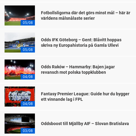
Fotbollsligorna där det görs minst mål – här är
världens målsnålaste serier
05/08
Odds IFK Göteborg – Gent: Blåvitt hoppas
skriva ny Europahistoria på Gamla Ullevi
05/08
Odds Raków – Hammarby: Bajen jagar
revansch mot polska toppklubben
04/08
Fantasy Premier League: Guide hur du bygger
ett vinnande lag i FPL
04/08
Oddsboost till Mjällby AIF – Slovan Bratislava
03/08