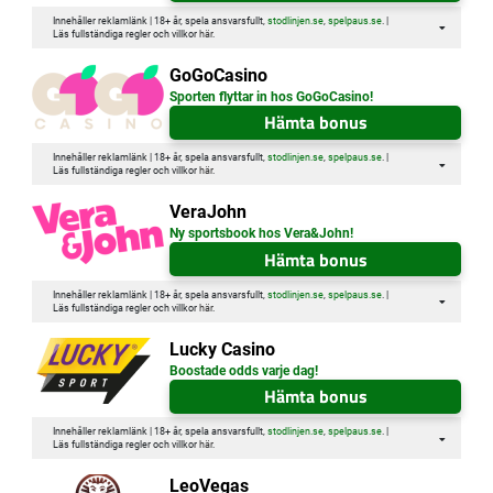
Innehåller reklamlänk | 18+ år, spela ansvarsfullt,
stodlinjen.se
,
spelpaus.se
. |
Läs fullständiga regler och villkor
här
.
GoGoCasino
Sporten flyttar in hos GoGoCasino!
Hämta bonus
Innehåller reklamlänk | 18+ år, spela ansvarsfullt,
stodlinjen.se
,
spelpaus.se
. |
Läs fullständiga regler och villkor
här
.
VeraJohn
Ny sportsbook hos Vera&John!
Hämta bonus
Innehåller reklamlänk | 18+ år, spela ansvarsfullt,
stodlinjen.se
,
spelpaus.se
. |
Läs fullständiga regler och villkor
här
.
Lucky Casino
Boostade odds varje dag!
Hämta bonus
Innehåller reklamlänk | 18+ år, spela ansvarsfullt,
stodlinjen.se
,
spelpaus.se
. |
Läs fullständiga regler och villkor
här
.
LeoVegas