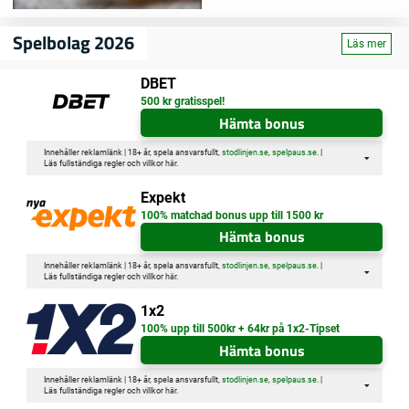
Spelbolag 2026
Läs mer
DBET
500 kr gratisspel!
Hämta bonus
Innehåller reklamlänk | 18+ år, spela ansvarsfullt,
stodlinjen.se
,
spelpaus.se
. |
Läs fullständiga regler och villkor
här
.
Expekt
100% matchad bonus upp till 1500 kr
Hämta bonus
Innehåller reklamlänk | 18+ år, spela ansvarsfullt,
stodlinjen.se
,
spelpaus.se
. |
Läs fullständiga regler och villkor
här
.
1x2
100% upp till 500kr + 64kr på 1x2-Tipset
Hämta bonus
Innehåller reklamlänk | 18+ år, spela ansvarsfullt,
stodlinjen.se
,
spelpaus.se
. |
Läs fullständiga regler och villkor
här
.