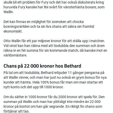
skulle bli ett problem för Fury och det har också diskuterats kring
huruvida Fury kanske har lite svårt för vänsterhänta boxare, som
Wallin.
Det kan finnas en möjlighet för svensken att chocka
boxningsvärlden och ta sin livs chans att säkra sin framtid
ekonomiskt.
Otto Wallin får ett par miljoner kronor för att ställa upp i matchen.
Vid vinst kan han räkna med att tiodubbla den summan och även
räkna in en fet summa för sin kommande match, då kanske mot en
världsmästare.
Chans på 22 000 kronor hos Bethard
På tal om att tiodubbla, Bethard erbjuder 11 gånger pengarna på
att Wallin vinner, och man har just nu också en grym bonus för nya
kunder att hämta. Hela 100% bonus får man om man startar ett
nytt konto och det upp till 1000 kronor.
Om du sätter in 1000 kronor får du 2000 kronor att spela för. Den
summan på Wallin och man har plötsligt inte mindre än 22 000
kronor på kontot om han går segrande. En riktigt fin chans som
förtjänar att tas.