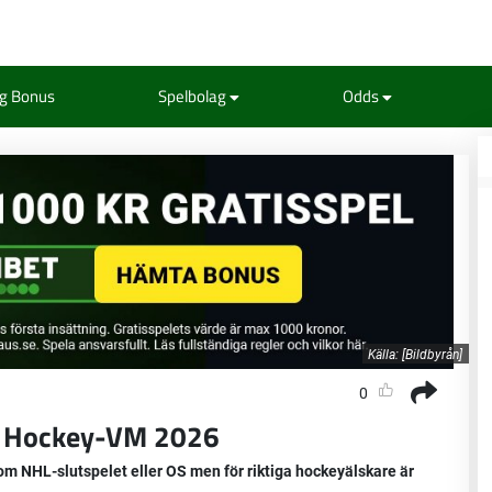
ng Bonus
Spelbolag
Odds
Källa: [Bildbyrån]
0
å i Hockey-VM 2026
 NHL-slutspelet eller OS men för riktiga hockeyälskare är