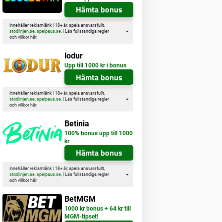
Hämta bonus
Innehåller reklamlänk | 18+ år, spela ansvarsfullt,
stodlinjen.se
,
spelpaus.se
. | Läs fullständiga regler
och villkor
här
.
lodur
Upp till 1000 kr i bonus
Hämta bonus
Innehåller reklamlänk | 18+ år, spela ansvarsfullt,
stodlinjen.se
,
spelpaus.se
. | Läs fullständiga regler
och villkor
här
.
Betinia
100% bonus upp till 1000
kr
Hämta bonus
Innehåller reklamlänk | 18+ år, spela ansvarsfullt,
stodlinjen.se
,
spelpaus.se
. | Läs fullständiga regler
och villkor
här
.
BetMGM
1000 kr bonus + 64 kr till
MGM-tipset!