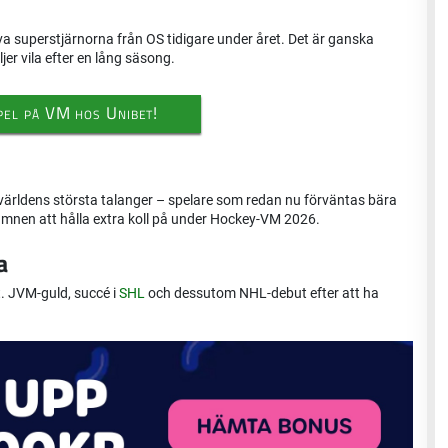
iva superstjärnorna från OS tidigare under året. Det är ganska
er vila efter en lång säsong.
pel på VM hos Unibet!
yvärldens största talanger – spelare som redan nu förväntas bära
amnen att hålla extra koll på under Hockey-VM 2026.
a
t. JVM-guld, succé i
SHL
och dessutom NHL-debut efter att ha