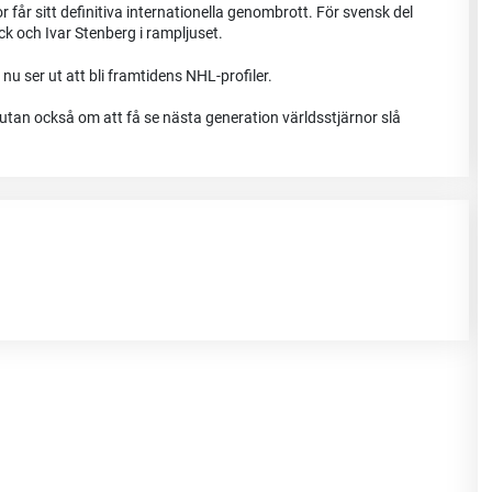
 får sitt definitiva internationella genombrott. För svensk del
ck
och
Ivar Stenberg
i rampljuset.
ser ut att bli framtidens NHL-profiler.
tan också om att få se nästa generation världsstjärnor slå