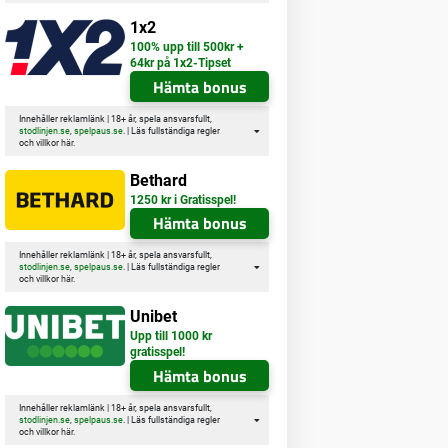
1x2
100% upp till 500kr +
64kr på 1x2-Tipset
Hämta bonus
Innehåller reklamlänk | 18+ år, spela ansvarsfullt,
stodlinjen.se
,
spelpaus.se
. | Läs fullständiga regler
och villkor
här
.
Bethard
1250 kr i Gratisspel!
Hämta bonus
Innehåller reklamlänk | 18+ år, spela ansvarsfullt,
stodlinjen.se
,
spelpaus.se
. | Läs fullständiga regler
och villkor
här
.
Unibet
Upp till 1000 kr
gratisspel!
Hämta bonus
Innehåller reklamlänk | 18+ år, spela ansvarsfullt,
stodlinjen.se
,
spelpaus.se
. | Läs fullständiga regler
och villkor
här
.