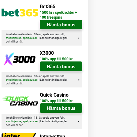
Bet365
1500 kr i spelkrediter +
100 freespins
Hämta bonus
Innehåller reklamlänk | 18+ år, spela ansvarsfullt,
stodlinjen.se
,
spelpaus.se
. | Läs fullständiga regler
och villkor
här
.
X3000
100% upp till 500 kr
Hämta bonus
Innehåller reklamlänk | 18+ år, spela ansvarsfullt,
stodlinjen.se
,
spelpaus.se
. | Läs fullständiga regler
och villkor
här
.
Quick Casino
100% upp till 500 kr
Hämta bonus
Innehåller reklamlänk | 18+ år, spela ansvarsfullt,
stodlinjen.se
,
spelpaus.se
. | Läs fullständiga regler
och villkor
här
.
Interwetten