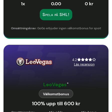
1x
0.00
0 kr
Spela på SHL!
Omsättningskrav:
GoGo erbjuder ingen välkomstbonus for sport
Villkor och krav:
Referera till
GoGoCasino
för T&C I sin helhet gällande
detta erbjudande
4.2
Läs recension
LeoVegas
*
Välkomstbonus
100% upp till 600 kr