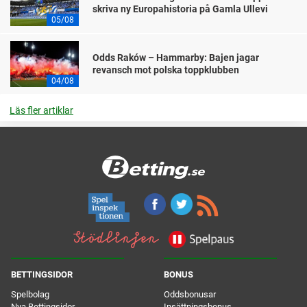
skriva ny Europahistoria på Gamla Ullevi
05/08
Odds Raków – Hammarby: Bajen jagar
revansch mot polska toppklubben
04/08
Läs fler artiklar
BETTINGSIDOR
BONUS
Spelbolag
Oddsbonusar
Nya Bettingsidor
Insättningsbonus