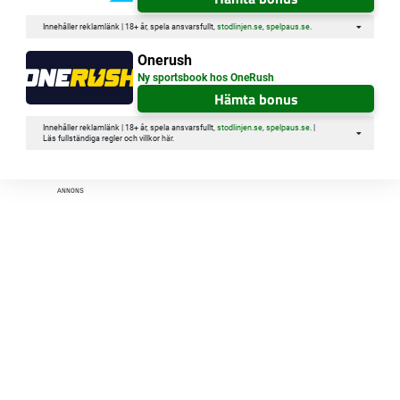
Innehåller reklamlänk | 18+ år, spela ansvarsfullt,
stodlinjen.se
,
spelpaus.se
.
Onerush
Ny sportsbook hos OneRush
Hämta bonus
Innehåller reklamlänk | 18+ år, spela ansvarsfullt,
stodlinjen.se
,
spelpaus.se
. |
Läs fullständiga regler och villkor
här
.
ANNONS