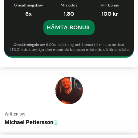
Omsättningskrav
Min. odds
Min. bonus
6x
1.80
100 kr
HÄMTA BONUS
Omsättningskrav:
6.00x insättning och bonus till minsta oddset
1.80.Om du utnyttjar den maximala bonusen måste du därför omsätta
6000 kr inom 60 dagar innan det går att göra ett uttag.
Ytterligare villkor:
+18. Välkomstbonus gäller nya spelare. Min. insättning 100 kr, maxbonus
500 kr - 6x omsättning (bonus+insättning), Min. odds 1.8. Giltig i 60
dagar. Se fullständiga regler & villkor på
comeon
. Spela ansvarsfullt.
Välkommen till Spelpaus.se
I
Stödlinjen för spelare och anhöriga
Villkor och krav:
Referera till
ComeOn
för T&C I sin helhet gällande
detta erbjudande
+18. Välkomstbonusen gäller endast nya kunder vid första speltillfälle.
Written by:
Min insättning 100 kr. Max bonus 500 kr.
Michael Pettersson