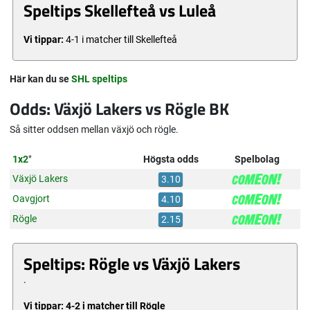
Speltips Skellefteå vs Luleå
Vi tippar:
4-1 i matcher till Skellefteå
Här kan du se
SHL speltips
Odds: Växjö Lakers vs Rögle BK
Så sitter oddsen mellan växjö och rögle.
1x2
*
Högsta odds
Spelbolag
Växjö Lakers
3.10
Oavgjort
4.10
Rögle
2.15
Speltips: Rögle vs Växjö Lakers
.
Vi tippar: 4-2 i matcher till Rögle