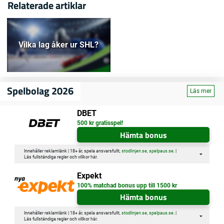
Relaterade artiklar
Vilka lag åker ur SHL?
Spelbolag 2026
Läs mer
DBET
500 kr gratisspel!
Hämta bonus
Innehåller reklamlänk | 18+ år, spela ansvarsfullt,
stodlinjen.se
,
spelpaus.se
. |
Läs fullständiga regler och villkor
här
.
Expekt
100% matchad bonus upp till 1500 kr
Hämta bonus
Innehåller reklamlänk | 18+ år, spela ansvarsfullt,
stodlinjen.se
,
spelpaus.se
. |
Läs fullständiga regler och villkor
här
.