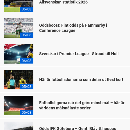
Allsvenskan statistik 2026
06/08
Oddsboost: Fint odds på Hammarby i
Conference League
06/08
Svenskar i Premier League - Stroud till Hull
06/08
Här är fotbollsdomarna som delar ut flest kort
05/08
Fotbollsligorna där det görs minst mål – här är
världens målsnålaste serier
05/08
Odds IFK Göteborg – Gent: Blåvitt hoppas