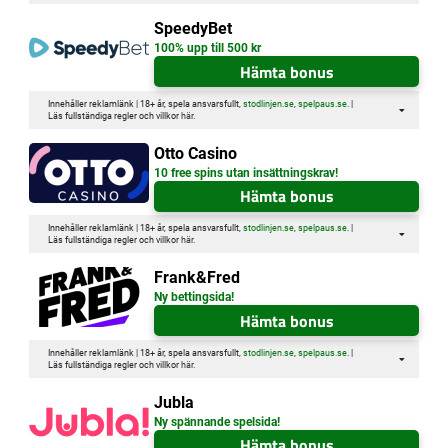
SpeedyBet
100% upp till 500 kr
Hämta bonus
Innehåller reklamlänk | 18+ år, spela ansvarsfullt,
stodlinjen.se
,
spelpaus.se
. |
Läs fullständiga regler och villkor
här
.
Otto Casino
10 free spins utan insättningskrav!
Hämta bonus
Innehåller reklamlänk | 18+ år, spela ansvarsfullt,
stodlinjen.se
,
spelpaus.se
. |
Läs fullständiga regler och villkor
här
.
Frank&Fred
Ny bettingsida!
Hämta bonus
Innehåller reklamlänk | 18+ år, spela ansvarsfullt,
stodlinjen.se
,
spelpaus.se
. |
Läs fullständiga regler och villkor
här
.
Jubla
Ny spännande spelsida!
Hämta bonus