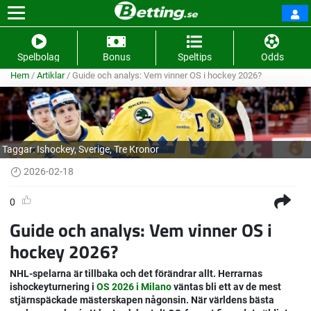
Spelbolag
Bonus
Speltips
Odds
Hem
/
Artiklar
/
Guide och analys: Vem vinner OS i hockey 2026?
Taggar:
Ishockey
,
Sverige
,
Tre Kronor
2026-02-18
0
Guide och analys: Vem vinner OS i
hockey 2026?
NHL-spelarna är tillbaka och det förändrar allt. Herrarnas
ishockeyturnering i
OS 2026 i Milano
väntas bli ett av de mest
stjärnspäckade mästerskapen någonsin. När världens bästa