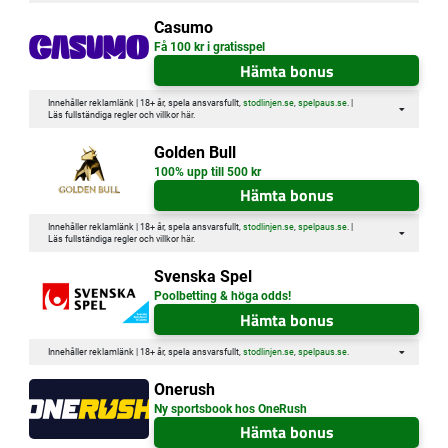
Casumo
Få 100 kr i gratisspel
Hämta bonus
Innehåller reklamlänk | 18+ år, spela ansvarsfullt,
stodlinjen.se
,
spelpaus.se
. |
Läs fullständiga regler och villkor
här
.
Golden Bull
100% upp till 500 kr
Hämta bonus
Innehåller reklamlänk | 18+ år, spela ansvarsfullt,
stodlinjen.se
,
spelpaus.se
. |
Läs fullständiga regler och villkor
här
.
Svenska Spel
Poolbetting & höga odds!
Hämta bonus
Innehåller reklamlänk | 18+ år, spela ansvarsfullt,
stodlinjen.se
,
spelpaus.se
.
Onerush
Ny sportsbook hos OneRush
Hämta bonus