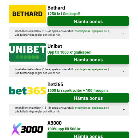
Bethard
1250 kr i Gratisspel!
Hämta bonus
Innehåller reklamlänk | 18+ år, spela ansvarsfullt,
stodlinjen.se
,
spelpaus.se
. |
Läs fullständiga regler och villkor
här
.
Unibet
Upp till 1000 kr gratisspel!
Hämta bonus
Innehåller reklamlänk | 18+ år, spela ansvarsfullt,
stodlinjen.se
,
spelpaus.se
. |
Läs fullständiga regler och villkor
här
.
Bet365
1500 kr i spelkrediter + 100 freespins
Hämta bonus
Innehåller reklamlänk | 18+ år, spela ansvarsfullt,
stodlinjen.se
,
spelpaus.se
. |
Läs fullständiga regler och villkor
här
.
X3000
100% upp till 500 kr
Hämta bonus