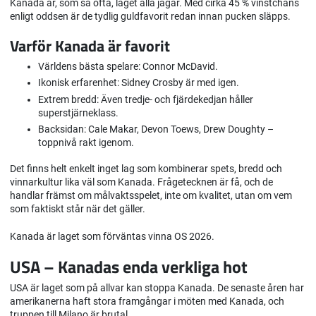
Kanada är, som så ofta, laget alla jagar. Med cirka 45 % vinstchans
enligt oddsen är de tydlig guldfavorit redan innan pucken släpps.
Varför Kanada är favorit
Världens bästa spelare: Connor McDavid.
Ikonisk erfarenhet: Sidney Crosby är med igen.
Extrem bredd: Även tredje- och fjärdekedjan håller
superstjärneklass.
Backsidan: Cale Makar, Devon Toews, Drew Doughty –
toppnivå rakt igenom.
Det finns helt enkelt inget lag som kombinerar spets, bredd och
vinnarkultur lika väl som Kanada. Frågetecknen är få, och de
handlar främst om målvaktsspelet, inte om kvalitet, utan om vem
som faktiskt står när det gäller.
Kanada är laget som förväntas vinna OS 2026.
USA – Kanadas enda verkliga hot
USA är laget som på allvar kan stoppa Kanada. De senaste åren har
amerikanerna haft stora framgångar i möten med Kanada, och
truppen till Milano är brutal.