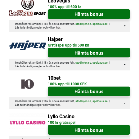
LeoVegas
100% upp till 600 kr
Hämta bonus
Innehåller reklamlänk | 18+ år, spela ansvarsfullt,
stodlinjen.se
,
spelpaus.se
. |
Läs fullständiga regler och villkor
här
.
Hajper
Gratisspel upp till 500 kr!
Hämta bonus
Innehåller reklamlänk | 18+ år, spela ansvarsfullt,
stodlinjen.se
,
spelpaus.se
. |
Läs fullständiga regler och villkor
här
.
10bet
100% upp till 1000 SEK
Hämta bonus
Innehåller reklamlänk | 18+ år, spela ansvarsfullt,
stodlinjen.se
,
spelpaus.se
. |
Läs fullständiga regler och villkor
här
.
Lyllo Casino
100 kr gratisspel
Hämta bonus