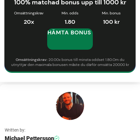
100% matchad bonus upp till 1000 kr
Omsättningskrav
Min. odds
Min. bonus
20x
1.80
100 kr
HÄMTA BONUS
Omsättningskrav:
20.00x bonus till minsta oddset 1.80.Om du
utnyttjar den maximala bonusen måste du därför omsätta 20000 kr
inom 90 dagar innan det går att göra ett uttag.
Ytterligare villkor:
18+. Endast nya spelare. Min. insättning 100 kr. 20x Omsättningskrav på
insättning.
100% matchad bonus upp till 1000 kr
på Expekt-Tipset. Min.
1,80 odds. Giltigt i 90 dagar från att villkor uppfylls. Villkor gäller. Spela
ansvarsfullt. Stodlinjen.se -
spelpaus.se
.
Written by:
Villkor och krav:
Referera till
Expekt
för T&C I sin helhet gällande detta
erbjudande
Michael Pettersson