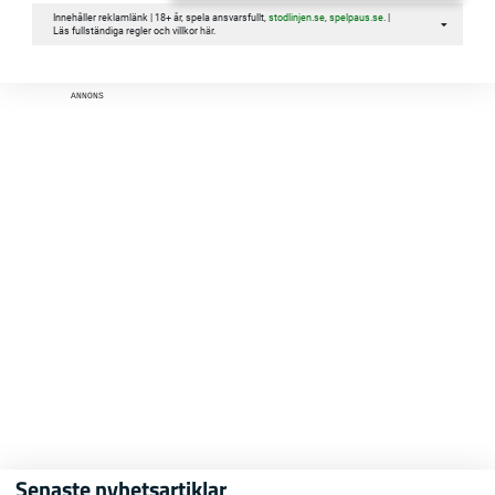
Innehåller reklamlänk | 18+ år, spela ansvarsfullt,
stodlinjen.se
,
spelpaus.se
. |
Läs fullständiga regler och villkor
här
.
ANNONS
Senaste nyhetsartiklar