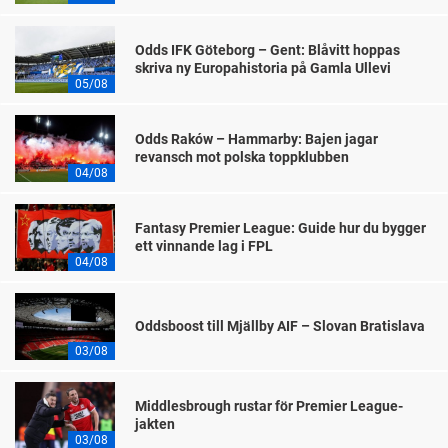
Odds IFK Göteborg – Gent: Blåvitt hoppas
skriva ny Europahistoria på Gamla Ullevi
05/08
Odds Raków – Hammarby: Bajen jagar
revansch mot polska toppklubben
04/08
Fantasy Premier League: Guide hur du bygger
ett vinnande lag i FPL
04/08
Oddsboost till Mjällby AIF – Slovan Bratislava
03/08
Middlesbrough rustar för Premier League-
jakten
03/08