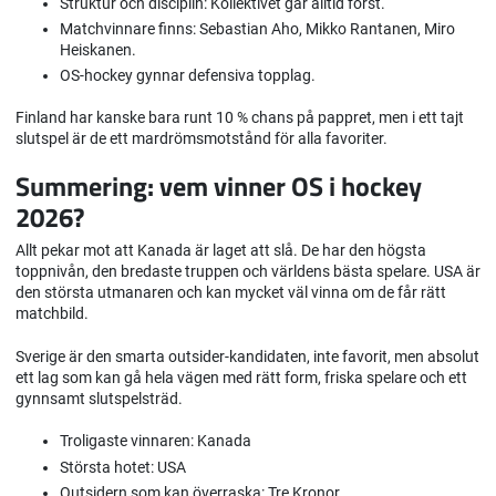
Struktur och disciplin: Kollektivet går alltid först.
Matchvinnare finns: Sebastian Aho, Mikko Rantanen, Miro
Heiskanen.
OS-hockey gynnar defensiva topplag.
Finland har kanske bara runt 10 % chans på pappret, men i ett tajt
slutspel är de ett mardrömsmotstånd för alla favoriter.
Summering: vem vinner OS i hockey
2026?
Allt pekar mot att Kanada är laget att slå. De har den högsta
toppnivån, den bredaste truppen och världens bästa spelare. USA är
den största utmanaren och kan mycket väl vinna om de får rätt
matchbild.
Sverige är den smarta outsider-kandidaten, inte favorit, men absolut
ett lag som kan gå hela vägen med rätt form, friska spelare och ett
gynnsamt slutspelsträd.
Troligaste vinnaren: Kanada
Största hotet: USA
Outsidern som kan överraska: Tre Kronor