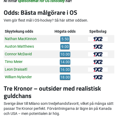
Ni hittar
spelschemat för OS ishockey
här!
Odds: Bästa målgörare i OS
Vem gör flest mål i OS-hockey? Så här sitter oddsen.
Skyytekung odds
Högsta odds
Spelbolag
Nathan MacKinnon
5.50
Auston Matthews
9.00
Connor McDavid
10.00
Timo Meier
14.00
Leon Draisaitl
16.00
William Nylander
18.00
Tre Kronor – outsider med realistisk
guldchans
Sverige åker till Milano som tredjehandsfavorit, vilket på många sätt
passar Tre Kronor perfekt. Förväntningarna är lägre än på Kanada
och USA – men potentialen är hög.