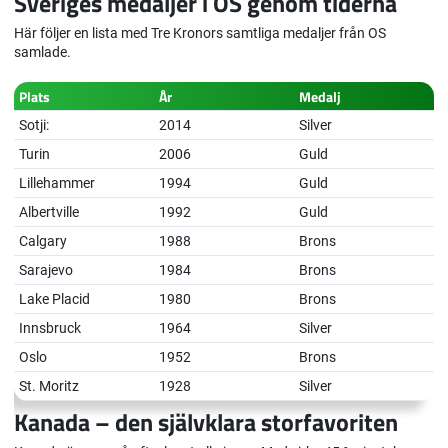
Sveriges medaljer i OS genom tiderna
Här följer en lista med Tre Kronors samtliga medaljer från OS
samlade.
Plats
År
Medalj
Sotji:
2014
Silver
Turin
2006
Guld
Lillehammer
1994
Guld
Albertville
1992
Guld
Calgary
1988
Brons
Sarajevo
1984
Brons
Lake Placid
1980
Brons
Innsbruck
1964
Silver
Oslo
1952
Brons
St. Moritz
1928
Silver
Kanada – den självklara storfavoriten