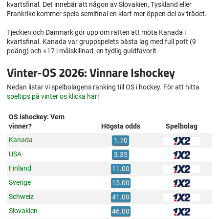
kvartsfinal. Det innebär att någon av Slovakien, Tyskland eller
Frankrike kommer spela semifinal en klart mer öppen del av trädet.
Tjeckien och Danmark gör upp om rätten att möta Kanada i
kvartsfinal. Kanada var gruppspelets bästa lag med full pott (9
poäng) och +17 i målskillnad, en tydlig guldfavorit.
Vinter-OS 2026: Vinnare Ishockey
Nedan listar vi spelbolagens ranking till OS i hockey. För att hitta
speltips på vinter os klicka här
!
OS ishockey: Vem
vinner?
Högsta odds
Spelbolag
Kanada
1.70
USA
3.35
Finland
11.00
Sverige
15.00
Schweiz
41.00
Slovakien
46.00