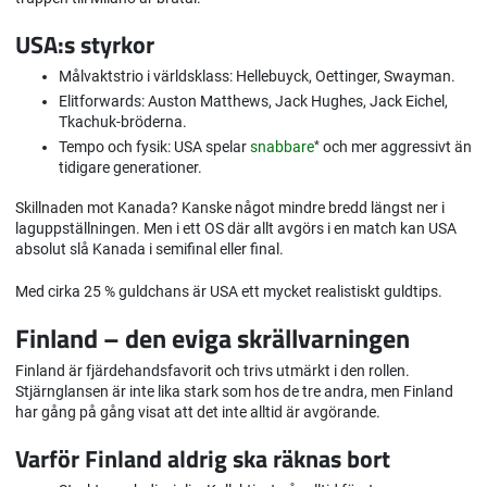
USA:s styrkor
Målvaktstrio i världsklass: Hellebuyck, Oettinger, Swayman.
Elitforwards: Auston Matthews, Jack Hughes, Jack Eichel,
Tkachuk-bröderna.
Tempo och fysik: USA spelar
snabbare
*
och mer aggressivt än
tidigare generationer.
Skillnaden mot Kanada? Kanske något mindre bredd längst ner i
laguppställningen. Men i ett OS där allt avgörs i en match kan USA
absolut slå Kanada i semifinal eller final.
Med cirka 25 % guldchans är USA ett mycket realistiskt guldtips.
Finland – den eviga skrällvarningen
Finland är fjärdehandsfavorit och trivs utmärkt i den rollen.
Stjärnglansen är inte lika stark som hos de tre andra, men Finland
har gång på gång visat att det inte alltid är avgörande.
Varför Finland aldrig ska räknas bort