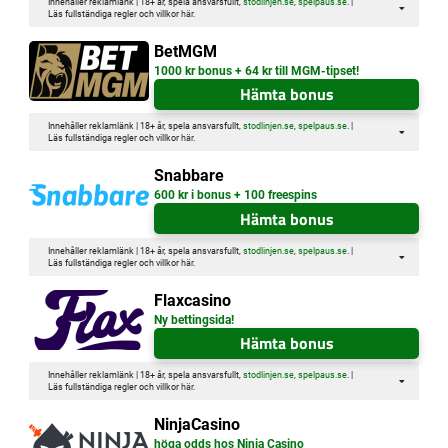
Innehåller reklamlänk | 18+ år, spela ansvarsfullt,
stodlinjen.se
,
spelpaus.se
. |
Läs fullständiga regler och villkor
här
.
BetMGM
1000 kr bonus + 64 kr till MGM-tipset!
Hämta bonus
Innehåller reklamlänk | 18+ år, spela ansvarsfullt,
stodlinjen.se
,
spelpaus.se
. |
Läs fullständiga regler och villkor
här
.
Snabbare
600 kr i bonus + 100 freespins
Hämta bonus
Innehåller reklamlänk | 18+ år, spela ansvarsfullt,
stodlinjen.se
,
spelpaus.se
. |
Läs fullständiga regler och villkor
här
.
Flaxcasino
Ny bettingsida!
Hämta bonus
Innehåller reklamlänk | 18+ år, spela ansvarsfullt,
stodlinjen.se
,
spelpaus.se
. |
Läs fullständiga regler och villkor
här
.
NinjaCasino
höga odds hos Ninja Casino