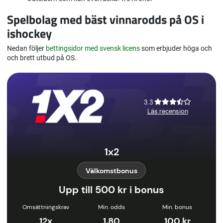
Spelbolag med bäst vinnarodds på OS i
ishockey
Nedan följer
bettingsidor med svensk licens
som erbjuder höga och
och brett utbud på OS.
3.3
Läs recension
1x2
Välkomstbonus
Upp till 500 kr i bonus
Omsättningskrav
Min. odds
Min. bonus
12x
1.80
100 kr