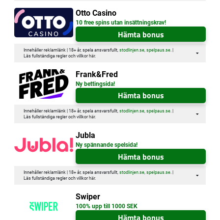
Otto Casino
10 free spins utan insättningskrav!
Hämta bonus
Innehåller reklamlänk | 18+ år, spela ansvarsfullt,
stodlinjen.se
,
spelpaus.se
. |
Läs fullständiga regler och villkor
här
.
Frank&Fred
Ny bettingsida!
Hämta bonus
Innehåller reklamlänk | 18+ år, spela ansvarsfullt,
stodlinjen.se
,
spelpaus.se
. |
Läs fullständiga regler och villkor
här
.
Jubla
Ny spännande spelsida!
Hämta bonus
Innehåller reklamlänk | 18+ år, spela ansvarsfullt,
stodlinjen.se
,
spelpaus.se
. |
Läs fullständiga regler och villkor
här
.
Swiper
100% upp till 1000 SEK
Hämta bonus