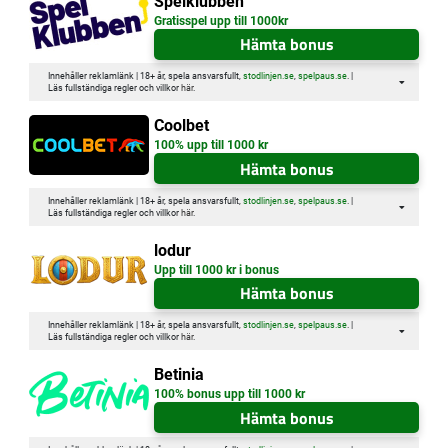
Spelklubben
Gratisspel upp till 1000kr
Hämta bonus
Innehåller reklamlänk | 18+ år, spela ansvarsfullt,
stodlinjen.se
,
spelpaus.se
. |
Läs fullständiga regler och villkor
här
.
Coolbet
100% upp till 1000 kr
Hämta bonus
Innehåller reklamlänk | 18+ år, spela ansvarsfullt,
stodlinjen.se
,
spelpaus.se
. |
Läs fullständiga regler och villkor
här
.
lodur
Upp till 1000 kr i bonus
Hämta bonus
Innehåller reklamlänk | 18+ år, spela ansvarsfullt,
stodlinjen.se
,
spelpaus.se
. |
Läs fullständiga regler och villkor
här
.
Betinia
100% bonus upp till 1000 kr
Hämta bonus