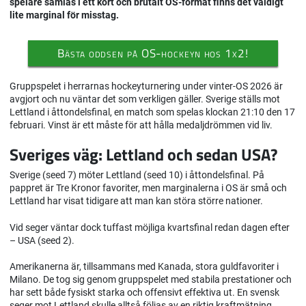
spelare samlas i ett kort och brutalt OS-format finns det väldigt
lite marginal för misstag.
Bästa oddsen på OS-hockeyn hos 1x2!
Gruppspelet i herrarnas hockeyturnering under vinter-OS 2026 är
avgjort och nu väntar det som verkligen gäller. Sverige ställs mot
Lettland i åttondelsfinal, en match som spelas klockan 21:10 den 17
februari. Vinst är ett måste för att hålla medaljdrömmen vid liv.
Sveriges väg: Lettland och sedan USA?
Sverige (seed 7) möter Lettland (seed 10) i åttondelsfinal. På
pappret är Tre Kronor favoriter, men marginalerna i OS är små och
Lettland har visat tidigare att man kan störa större nationer.
Vid seger väntar dock tuffast möjliga kvartsfinal redan dagen efter
– USA (seed 2).
Amerikanerna är, tillsammans med Kanada, stora guldfavoriter i
Milano. De tog sig genom gruppspelet med stabila prestationer och
har sett både fysiskt starka och offensivt effektiva ut. En svensk
seger mot Lettland skulle alltså följas av en riktig kraftmätning