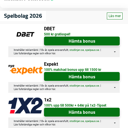
Endast en välkomstbonus per svenskt personnummer är tillåten. Detta
erbjudande gäller endast för nya spelare som gör en insättning och är
över 18 år.
Spelbolag 2026
Läs mer
DBET
500 kr gratisspel!
Hämta bonus
Innehåller reklamlänk | 18+ år, spela ansvarsfullt,
stodlinjen.se
,
spelpaus.se
. |
Läs fullständiga regler och villkor
här
.
Expekt
100% matchad bonus upp till 1500 kr
Hämta bonus
Innehåller reklamlänk | 18+ år, spela ansvarsfullt,
stodlinjen.se
,
spelpaus.se
. |
Läs fullständiga regler och villkor
här
.
1x2
100% upp till 500kr + 64kr på 1x2-Tipset
Hämta bonus
Innehåller reklamlänk | 18+ år, spela ansvarsfullt,
stodlinjen.se
,
spelpaus.se
. |
Läs fullständiga regler och villkor
här
.