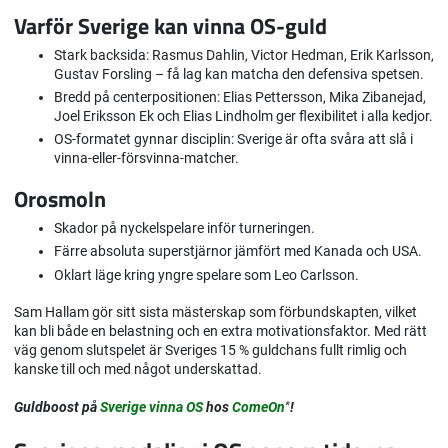
Varför Sverige kan vinna OS-guld
Stark backsida: Rasmus Dahlin, Victor Hedman, Erik Karlsson,
Gustav Forsling – få lag kan matcha den defensiva spetsen.
Bredd på centerpositionen: Elias Pettersson, Mika Zibanejad,
Joel Eriksson Ek och Elias Lindholm ger flexibilitet i alla kedjor.
OS-formatet gynnar disciplin: Sverige är ofta svåra att slå i
vinna-eller-försvinna-matcher.
Orosmoln
Skador på nyckelspelare inför turneringen.
Färre absoluta superstjärnor jämfört med Kanada och USA.
Oklart läge kring yngre spelare som Leo Carlsson.
Sam Hallam gör sitt sista mästerskap som förbundskapten, vilket
kan bli både en belastning och en extra motivationsfaktor. Med rätt
väg genom slutspelet är Sveriges 15 % guldchans fullt rimlig och
kanske till och med något underskattad.
Guldboost på
Sverige vinna OS
hos
ComeOn
*
!