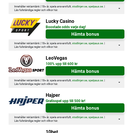
Innehåller reklamlänk | 18+ år, spela ansvarsfullt,
stodlinjen.se
,
spelpaus.se
. |
Läs fullständiga regler och villkor
här
.
Lucky Casino
Boostade odds varje dag!
Hämta bonus
Innehåller reklamlänk | 18+ år, spela ansvarsfullt,
stodlinjen.se
,
spelpaus.se
. |
Läs fullständiga regler och villkor
här
.
LeoVegas
100% upp till 600 kr
Hämta bonus
Innehåller reklamlänk | 18+ år, spela ansvarsfullt,
stodlinjen.se
,
spelpaus.se
. |
Läs fullständiga regler och villkor
här
.
Hajper
Gratisspel upp till 500 kr!
Hämta bonus
Innehåller reklamlänk | 18+ år, spela ansvarsfullt,
stodlinjen.se
,
spelpaus.se
. |
Läs fullständiga regler och villkor
här
.
10bet