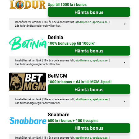
Upp till 1000 kr i bonus
Hämta bonus
Innehåller reklamlänk | 18+ år, spela ansvarsfullt,
stodlinjen.se
,
spelpaus.se
. |
Läs fullständiga regler och villkor
här
.
Betinia
100% bonus upp till 1000 kr
Hämta bonus
Innehåller reklamlänk | 18+ år, spela ansvarsfullt,
stodlinjen.se
,
spelpaus.se
. |
Läs fullständiga regler och villkor
här
.
BetMGM
1000 kr bonus + 64 kr till MGM-tipset!
Hämta bonus
Innehåller reklamlänk | 18+ år, spela ansvarsfullt,
stodlinjen.se
,
spelpaus.se
. |
Läs fullständiga regler och villkor
här
.
Snabbare
600 kr i bonus + 100 freespins
Hämta bonus
Innehåller reklamlänk | 18+ år, spela ansvarsfullt,
stodlinjen.se
,
spelpaus.se
. |