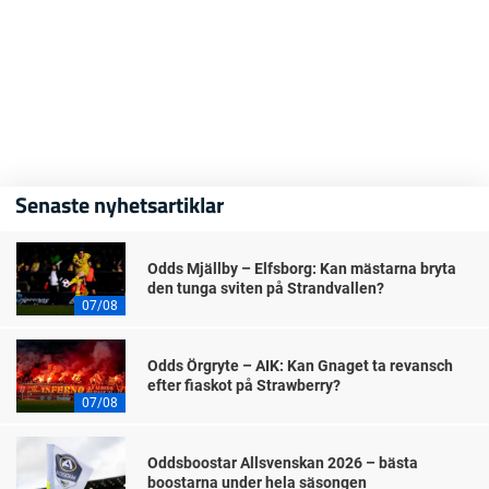
Senaste nyhetsartiklar
Odds Mjällby – Elfsborg: Kan mästarna bryta
den tunga sviten på Strandvallen?
07/08
Odds Örgryte – AIK: Kan Gnaget ta revansch
efter fiaskot på Strawberry?
07/08
Oddsboostar Allsvenskan 2026 – bästa
boostarna under hela säsongen