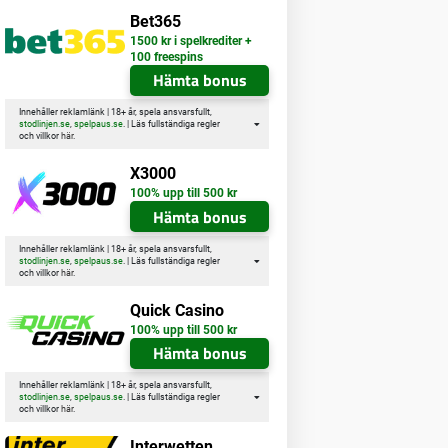
Bet365
1500 kr i spelkrediter +
100 freespins
Hämta bonus
Innehåller reklamlänk | 18+ år, spela ansvarsfullt,
stodlinjen.se
,
spelpaus.se
. | Läs fullständiga regler
och villkor
här
.
X3000
100% upp till 500 kr
Hämta bonus
Innehåller reklamlänk | 18+ år, spela ansvarsfullt,
stodlinjen.se
,
spelpaus.se
. | Läs fullständiga regler
och villkor
här
.
Quick Casino
100% upp till 500 kr
Hämta bonus
Innehåller reklamlänk | 18+ år, spela ansvarsfullt,
stodlinjen.se
,
spelpaus.se
. | Läs fullständiga regler
och villkor
här
.
Interwetten