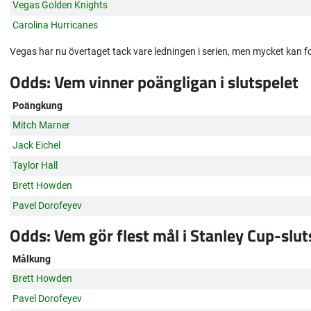
Vegas Golden Knights
Carolina Hurricanes
Vegas har nu övertaget tack vare ledningen i serien, men mycket kan fo
Odds: Vem vinner poängligan i slutspelet
Poängkung
Mitch Marner
Jack Eichel
Taylor Hall
Brett Howden
Pavel Dorofeyev
Odds: Vem gör flest mål i Stanley Cup-slut
Målkung
Brett Howden
Pavel Dorofeyev