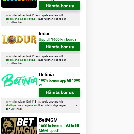
Hämta bonus
Innehåller reklamlänk | 18+ år, spela ansvarsfullt,
stodlinjen.se
,
spelpaus.se
. | Läs fullständiga regler
och villkor
här
.
lodur
Upp till 1000 kr i bonus
Hämta bonus
Innehåller reklamlänk | 18+ år, spela ansvarsfullt,
stodlinjen.se
,
spelpaus.se
. | Läs fullständiga regler
och villkor
här
.
Betinia
100% bonus upp till 1000
kr
Hämta bonus
Innehåller reklamlänk | 18+ år, spela ansvarsfullt,
stodlinjen.se
,
spelpaus.se
. | Läs fullständiga regler
och villkor
här
.
BetMGM
1000 kr bonus + 64 kr till
MGM-tipset!