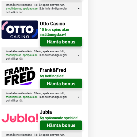
Innehåller reklamlänk | 18+ år, spela ansvarsfullt,
stodlinjen.se
,
spelpaus.se
. | Läs fullständiga regler
och villkor
här
.
Otto Casino
10 free spins utan
insättningskrav!
Hämta bonus
Innehåller reklamlänk | 18+ år, spela ansvarsfullt,
stodlinjen.se
,
spelpaus.se
. | Läs fullständiga regler
och villkor
här
.
Frank&Fred
Ny bettingsida!
Hämta bonus
Innehåller reklamlänk | 18+ år, spela ansvarsfullt,
stodlinjen.se
,
spelpaus.se
. | Läs fullständiga regler
och villkor
här
.
Jubla
Ny spännande spelsida!
Hämta bonus
Innehåller reklamlänk | 18+ år, spela ansvarsfullt,