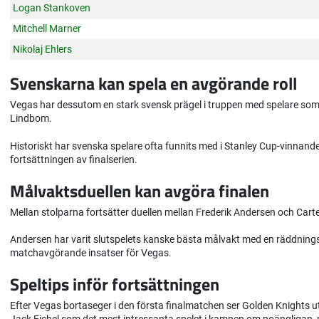
Logan Stankoven
Mitchell Marner
Nikolaj Ehlers
Svenskarna kan spela en avgörande roll
Vegas har dessutom en stark svensk prägel i truppen med spelare so
Lindbom
.
Historiskt har svenska spelare ofta funnits med i Stanley Cup-vinnande l
fortsättningen av finalserien.
Målvaktsduellen kan avgöra finalen
Mellan stolparna fortsätter duellen mellan
Frederik Andersen
och
Carte
Andersen har varit slutspelets kanske bästa målvakt med en räddnings
matchavgörande insatser för Vegas.
Speltips inför fortsättningen
Efter Vegas bortaseger i den första finalmatchen ser Golden Knights ut 
Jack Eichel som det mest intressanta spelet i kampen om poängligan, 