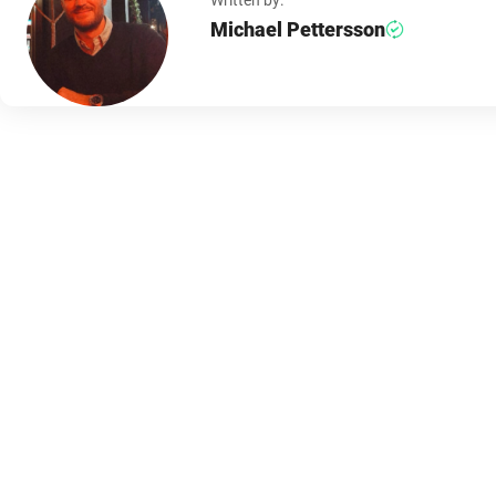
Michael Pettersson