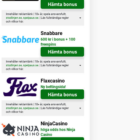
Hämta bonus
Innehåller reklamlänk | 18+ år, spela ansvarsfullt,
stodlinjen.se
,
spelpaus.se
. | Läs fullständiga regler
och villkor
här
.
Snabbare
600 kr i bonus + 100
freespins
Hämta bonus
Innehåller reklamlänk | 18+ år, spela ansvarsfullt,
stodlinjen.se
,
spelpaus.se
. | Läs fullständiga regler
och villkor
här
.
Flaxcasino
Ny bettingsida!
Hämta bonus
Innehåller reklamlänk | 18+ år, spela ansvarsfullt,
stodlinjen.se
,
spelpaus.se
. | Läs fullständiga regler
och villkor
här
.
NinjaCasino
höga odds hos Ninja
Casino