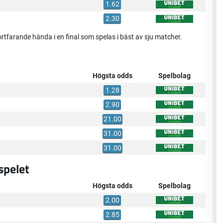
1.62
2.30
rtfarande hända i en final som spelas i bäst av sju matcher.
Högsta odds
Spelbolag
1.28
2.90
21.00
31.00
31.00
spelet
Högsta odds
Spelbolag
2.00
2.85