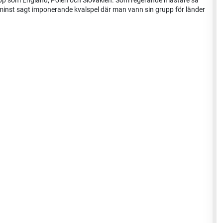
rupp som England, Polen och Slovakien. Som regerande mästare så
t minst sagt imponerande kvalspel där man vann sin grupp för länder