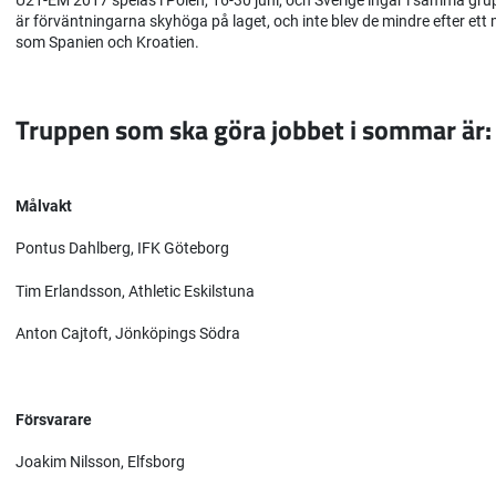
U21-EM 2017 spelas i Polen, 16-30 juni, och Sverige ingår i samma g
är förväntningarna skyhöga på laget, och inte blev de mindre efter et
som Spanien och Kroatien.
Truppen som ska göra jobbet i sommar är:
Målvakt
Pontus Dahlberg, IFK Göteborg
Tim Erlandsson, Athletic Eskilstuna
Anton Cajtoft, Jönköpings Södra
Försvarare
Joakim Nilsson, Elfsborg