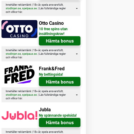
Innehåller reklamlänk | 18+ år, spela ansvarsfullt,
stodlinjen.se
,
spelpaus.se
. | Läs fullständiga regler
och villkor
här
.
Otto Casino
10 free spins utan
insättningskrav!
Hämta bonus
Innehåller reklamlänk | 18+ år, spela ansvarsfullt,
stodlinjen.se
,
spelpaus.se
. | Läs fullständiga regler
och villkor
här
.
Frank&Fred
Ny bettingsida!
Hämta bonus
Innehåller reklamlänk | 18+ år, spela ansvarsfullt,
stodlinjen.se
,
spelpaus.se
. | Läs fullständiga regler
och villkor
här
.
Jubla
Ny spännande spelsida!
Hämta bonus
Innehåller reklamlänk | 18+ år, spela ansvarsfullt,