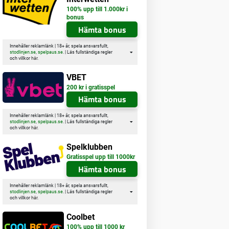
100% upp till 1.000kr i
bonus
Hämta bonus
Innehåller reklamlänk | 18+ år, spela ansvarsfullt,
stodlinjen.se
,
spelpaus.se
. | Läs fullständiga regler
och villkor
här
.
VBET
200 kr i gratisspel
Hämta bonus
Innehåller reklamlänk | 18+ år, spela ansvarsfullt,
stodlinjen.se
,
spelpaus.se
. | Läs fullständiga regler
och villkor
här
.
Spelklubben
Gratisspel upp till 1000kr
Hämta bonus
Innehåller reklamlänk | 18+ år, spela ansvarsfullt,
stodlinjen.se
,
spelpaus.se
. | Läs fullständiga regler
och villkor
här
.
Coolbet
100% upp till 1000 kr