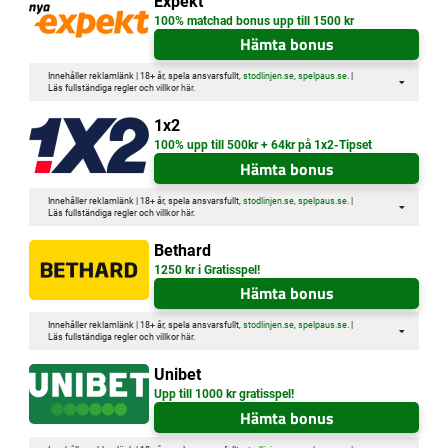
Expekt
100% matchad bonus upp till 1500 kr
Hämta bonus
Innehåller reklamlänk | 18+ år, spela ansvarsfullt,
stodlinjen.se
,
spelpaus.se
. |
Läs fullständiga regler och villkor
här
.
1x2
100% upp till 500kr + 64kr på 1x2-Tipset
Hämta bonus
Innehåller reklamlänk | 18+ år, spela ansvarsfullt,
stodlinjen.se
,
spelpaus.se
. |
Läs fullständiga regler och villkor
här
.
Bethard
1250 kr i Gratisspel!
Hämta bonus
Innehåller reklamlänk | 18+ år, spela ansvarsfullt,
stodlinjen.se
,
spelpaus.se
. |
Läs fullständiga regler och villkor
här
.
Unibet
Upp till 1000 kr gratisspel!
Hämta bonus