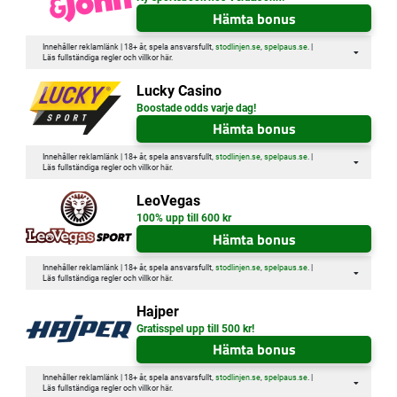
Hämta bonus
Innehåller reklamlänk | 18+ år, spela ansvarsfullt,
stodlinjen.se
,
spelpaus.se
. |
Läs fullständiga regler och villkor
här
.
Lucky Casino
Boostade odds varje dag!
Hämta bonus
Innehåller reklamlänk | 18+ år, spela ansvarsfullt,
stodlinjen.se
,
spelpaus.se
. |
Läs fullständiga regler och villkor
här
.
LeoVegas
100% upp till 600 kr
Hämta bonus
Innehåller reklamlänk | 18+ år, spela ansvarsfullt,
stodlinjen.se
,
spelpaus.se
. |
Läs fullständiga regler och villkor
här
.
Hajper
Gratisspel upp till 500 kr!
Hämta bonus
Innehåller reklamlänk | 18+ år, spela ansvarsfullt,
stodlinjen.se
,
spelpaus.se
. |
Läs fullständiga regler och villkor
här
.