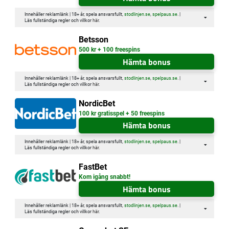
Innehåller reklamlänk | 18+ år, spela ansvarsfullt,
stodlinjen.se
,
spelpaus.se
. |
Läs fullständiga regler och villkor
här
.
Betsson
500 kr + 100 freespins
Hämta bonus
Innehåller reklamlänk | 18+ år, spela ansvarsfullt,
stodlinjen.se
,
spelpaus.se
. |
Läs fullständiga regler och villkor
här
.
NordicBet
100 kr gratisspel + 50 freespins
Hämta bonus
Innehåller reklamlänk | 18+ år, spela ansvarsfullt,
stodlinjen.se
,
spelpaus.se
. |
Läs fullständiga regler och villkor
här
.
FastBet
Kom igång snabbt!
Hämta bonus
Innehåller reklamlänk | 18+ år, spela ansvarsfullt,
stodlinjen.se
,
spelpaus.se
. |
Läs fullständiga regler och villkor
här
.