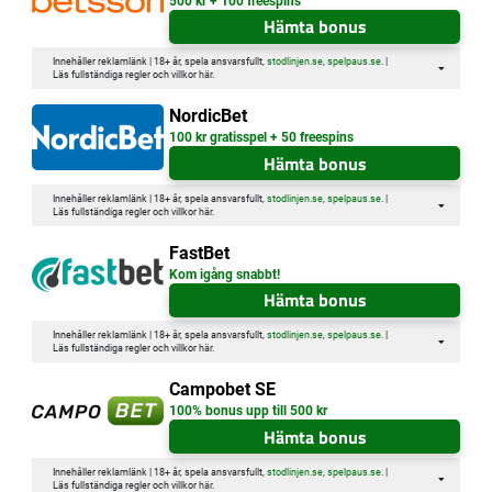
500 kr + 100 freespins
Hämta bonus
Innehåller reklamlänk | 18+ år, spela ansvarsfullt,
stodlinjen.se
,
spelpaus.se
. |
Läs fullständiga regler och villkor
här
.
NordicBet
100 kr gratisspel + 50 freespins
Hämta bonus
Innehåller reklamlänk | 18+ år, spela ansvarsfullt,
stodlinjen.se
,
spelpaus.se
. |
Läs fullständiga regler och villkor
här
.
FastBet
Kom igång snabbt!
Hämta bonus
Innehåller reklamlänk | 18+ år, spela ansvarsfullt,
stodlinjen.se
,
spelpaus.se
. |
Läs fullständiga regler och villkor
här
.
Campobet SE
100% bonus upp till 500 kr
Hämta bonus
Innehåller reklamlänk | 18+ år, spela ansvarsfullt,
stodlinjen.se
,
spelpaus.se
. |
Läs fullständiga regler och villkor
här
.