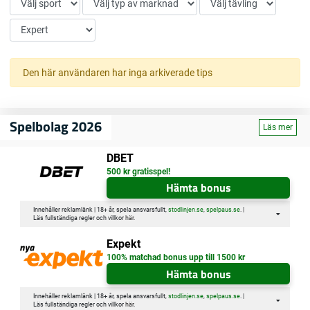
Den här användaren har inga arkiverade tips
Spelbolag 2026
Läs mer
DBET
500 kr gratisspel!
Hämta bonus
Innehåller reklamlänk | 18+ år, spela ansvarsfullt,
stodlinjen.se
,
spelpaus.se
. |
Läs fullständiga regler och villkor
här
.
Expekt
100% matchad bonus upp till 1500 kr
Hämta bonus
Innehåller reklamlänk | 18+ år, spela ansvarsfullt,
stodlinjen.se
,
spelpaus.se
. |
Läs fullständiga regler och villkor
här
.