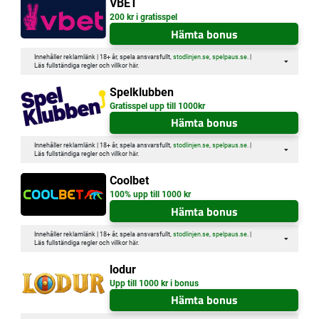
VBET
200 kr i gratisspel
Hämta bonus
Innehåller reklamlänk | 18+ år, spela ansvarsfullt,
stodlinjen.se
,
spelpaus.se
. |
Läs fullständiga regler och villkor
här
.
Spelklubben
Gratisspel upp till 1000kr
Hämta bonus
Innehåller reklamlänk | 18+ år, spela ansvarsfullt,
stodlinjen.se
,
spelpaus.se
. |
Läs fullständiga regler och villkor
här
.
Coolbet
100% upp till 1000 kr
Hämta bonus
Innehåller reklamlänk | 18+ år, spela ansvarsfullt,
stodlinjen.se
,
spelpaus.se
. |
Läs fullständiga regler och villkor
här
.
lodur
Upp till 1000 kr i bonus
Hämta bonus