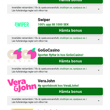
Innehåller reklamlänk | 18+ år, spela ansvarsfullt,
stodlinjen.se
,
spelpaus.se
. |
Läs fullständiga regler och villkor
här
.
Swiper
100% upp till 1000 SEK
Hämta bonus
Innehåller reklamlänk | 18+ år, spela ansvarsfullt,
stodlinjen.se
,
spelpaus.se
. |
Läs fullständiga regler och villkor
här
.
GoGoCasino
Sporten flyttar in hos GoGoCasino!
Hämta bonus
Innehåller reklamlänk | 18+ år, spela ansvarsfullt,
stodlinjen.se
,
spelpaus.se
. |
Läs fullständiga regler och villkor
här
.
VeraJohn
Ny sportsbook hos Vera&John!
Hämta bonus
Innehåller reklamlänk | 18+ år, spela ansvarsfullt,
stodlinjen.se
,
spelpaus.se
. |
Läs fullständiga regler och villkor
här
.