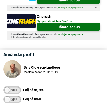
Innehåller reklamlänk | 18+ år, spela ansvarsfullt,
stodlinjen.se
,
spelpaus.se
.
Onerush
Ny sportsbook hos OneRush
Hämta bonus
Innehåller reklamlänk | 18+ år, spela ansvarsfullt,
stodlinjen.se
,
spelpaus.se
. |
Läs fullständiga regler och villkor
här
.
Användarprofil
Billy Olovsson-Lindberg
Medlem sedan 2 Jun 2019
Följ på sajten
Följ på mail