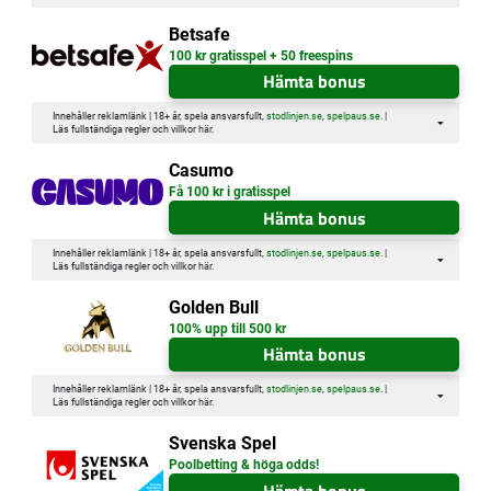
Betsafe
100 kr gratisspel + 50 freespins
Hämta bonus
Innehåller reklamlänk | 18+ år, spela ansvarsfullt,
stodlinjen.se
,
spelpaus.se
. |
Läs fullständiga regler och villkor
här
.
Casumo
Få 100 kr i gratisspel
Hämta bonus
Innehåller reklamlänk | 18+ år, spela ansvarsfullt,
stodlinjen.se
,
spelpaus.se
. |
Läs fullständiga regler och villkor
här
.
Golden Bull
100% upp till 500 kr
Hämta bonus
Innehåller reklamlänk | 18+ år, spela ansvarsfullt,
stodlinjen.se
,
spelpaus.se
. |
Läs fullständiga regler och villkor
här
.
Svenska Spel
Poolbetting & höga odds!
Hämta bonus