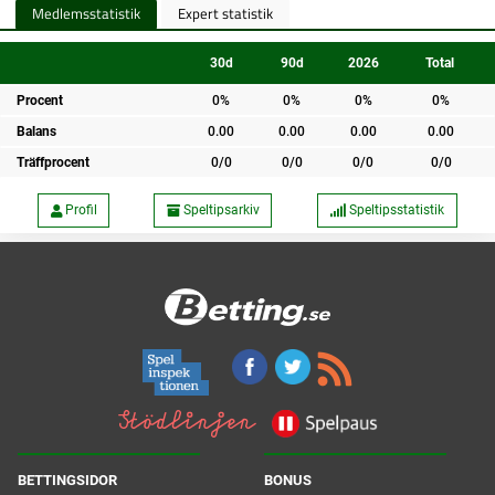
Medlemsstatistik
Expert statistik
30d
90d
2026
Total
Procent
0%
0%
0%
0%
Balans
0.00
0.00
0.00
0.00
Träffprocent
0/0
0/0
0/0
0/0
Profil
Speltipsarkiv
Speltipsstatistik
BETTINGSIDOR
BONUS