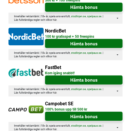
500 kr + 100 freespins
Hämta bonus
Innehåller reklamlänk | 18+ år, spela ansvarsfullt,
stodlinjen.se
,
spelpaus.se
. |
Läs fullständiga regler och villkor
här
.
NordicBet
100 kr gratisspel + 50 freespins
Hämta bonus
Innehåller reklamlänk | 18+ år, spela ansvarsfullt,
stodlinjen.se
,
spelpaus.se
. |
Läs fullständiga regler och villkor
här
.
FastBet
Kom igång snabbt!
Hämta bonus
Innehåller reklamlänk | 18+ år, spela ansvarsfullt,
stodlinjen.se
,
spelpaus.se
. |
Läs fullständiga regler och villkor
här
.
Campobet SE
100% bonus upp till 500 kr
Hämta bonus
Innehåller reklamlänk | 18+ år, spela ansvarsfullt,
stodlinjen.se
,
spelpaus.se
. |
Läs fullständiga regler och villkor
här
.