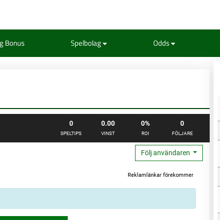
ng Bonus
Spelbolag
Odds
0
0.00
0%
0
SPELTIPS
VINST
ROI
FÖLJARE
Följ användaren
Reklamlänkar förekommer