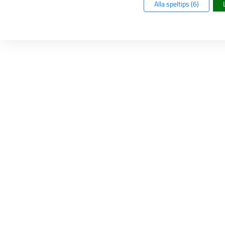
Alla speltips (6)