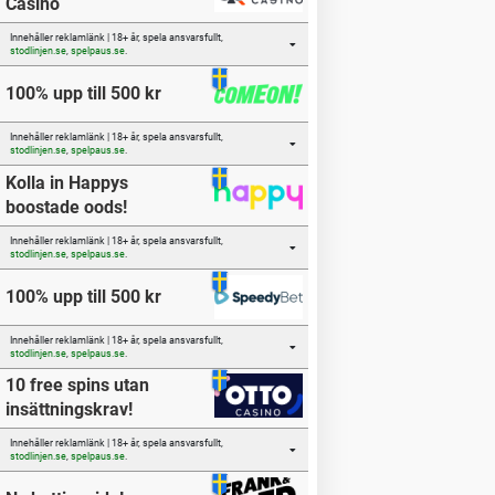
Casino
Innehåller reklamlänk | 18+ år, spela ansvarsfullt,
stodlinjen.se
,
spelpaus.se
.
100% upp till 500 kr
Innehåller reklamlänk | 18+ år, spela ansvarsfullt,
stodlinjen.se
,
spelpaus.se
.
Kolla in Happys
boostade oods!
Innehåller reklamlänk | 18+ år, spela ansvarsfullt,
stodlinjen.se
,
spelpaus.se
.
100% upp till 500 kr
Innehåller reklamlänk | 18+ år, spela ansvarsfullt,
stodlinjen.se
,
spelpaus.se
.
10 free spins utan
insättningskrav!
Innehåller reklamlänk | 18+ år, spela ansvarsfullt,
stodlinjen.se
,
spelpaus.se
.