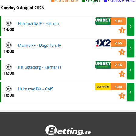
- Användare
- Expert
- Quick Predict
Sunday 9 August 2026
1.83
Hammarby IF - Häcken
14:00
2.65
Malmö FF - Degerfors IF
14:00
2.16
IFK Göteborg - Kalmar FF
16:30
1.88
Halmstad BK - GAIS
16:30