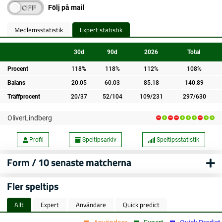
Följ på mail
Medlemsstatistik
Expert statistik
30d
90d
2026
Total
Procent
118%
118%
112%
108%
Balans
20.05
60.03
85.18
140.89
Träffprocent
20/37
52/104
109/231
297/630
OliverLindberg
Profil
Speltipsarkiv
Speltipsstatistik
Form / 10 senaste matcherna
Fler speltips
Allt
Expert
Användare
Quick predict