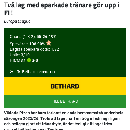
Två lag med sparkade tränare gör upp i
EL!
Europa League
Chans (1-X-2):
55-26-19%
Spelvärde:
108.90%
Lägsta spelbara odds:
1.82
Units:
3/10
Hit/Miss:
3-0
Läs Bethard recension
TILL BETHARD
Viktoria Plzen har bara förlorat en enda hemmamatch under hela
säsongen 2025/26. Trots att laget haft en trög inledning i ligan
och nyligen gjort ett tränarbyte, är det tydligt att laget trivs
mycket bättre hemma i Tjeckien.