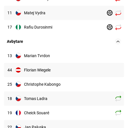
11
Matej Vydra
17
Rafiu Durosinmi
Avbytare
13
Marian Tvrdon
44
Florian Wiegele
25
Christophe Kabongo
18
Tomas Ladra
19
Cheick Souaré
22
Jan Paluska