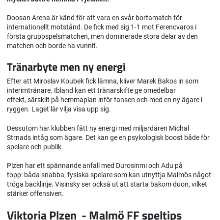
Doosan Arena är känd för att vara en svår bortamatch för
internationellt motstånd. De fick med sig 1-1 mot Ferencvaros i
första gruppspelsmatchen, men dominerade stora delar av den
matchen och borde ha vunnit.
Tränarbyte men ny energi
Efter att Miroslav Koubek fick lämna, kliver Marek Bakos in som
interimtränare. Ibland kan ett tränarskifte ge omedelbar
effekt, särskilt på hemmaplan inför fansen och med en ny ägare i
ryggen. Laget lär vilja visa upp sig.
Dessutom har klubben fått ny energi med miljardären Michal
Strnads intåg som ägare. Det kan ge en psykologisk boost både för
spelare och publik.
Plzen har ett spännande anfall med Durosinmi och Adu på
topp: båda snabba, fysiska spelare som kan utnyttja Malmös något
tröga backlinje. Visinsky ser också ut att starta bakom duon, vilket
stärker offensiven.
Viktoria Plzen - Malmö FF speltips