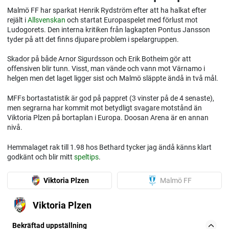
Malmö FF har sparkat Henrik Rydström efter att ha halkat efter
rejält i
Allsvenskan
och startat Europaspelet med förlust mot
Ludogorets. Den interna kritiken från lagkapten Pontus Jansson
tyder på att det finns djupare problem i spelargruppen.
Skador på både Arnor Sigurdsson och Erik Botheim gör att
offensiven blir tunn. Visst, man vände och vann mot Värnamo i
helgen men det laget ligger sist och Malmö släppte ändå in två mål.
MFFs bortastatistik är god på pappret (3 vinster på de 4 senaste),
men segrarna har kommit mot betydligt svagare motstånd än
Viktoria Plzen på bortaplan i Europa. Doosan Arena är en annan
nivå.
Hemmalaget rak till 1.98 hos Bethard tycker jag ändå känns klart
godkänt och blir mitt
speltips
.
Viktoria Plzen
Malmö FF
Viktoria Plzen
Bekräftad uppställning