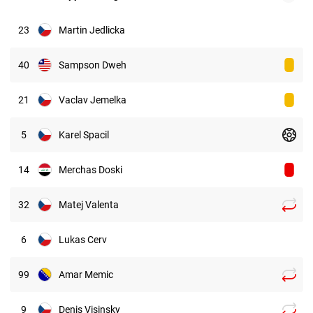
23
Martin Jedlicka
40
Sampson Dweh
21
Vaclav Jemelka
5
Karel Spacil
14
Merchas Doski
32
Matej Valenta
6
Lukas Cerv
99
Amar Memic
9
Denis Visinsky