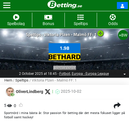
Spelbolag
Bonus
Speltips
Odds
Speltips : Viktoria Plzen - Malmö FF: 1
+BW
1.98
MATCHCENTER
2 October 2025 at 18:45
-
Fotboll
,
Europa - Europa League
Hem
/
Speltips
/
Viktoria Plzen - Malmö FF: 1
2025-10-02
OliverLindberg
5
0
Sportnörd i mina bästa år. Stor passion för betting där det mesta fokuset ligger på
fotboll samt hockey!