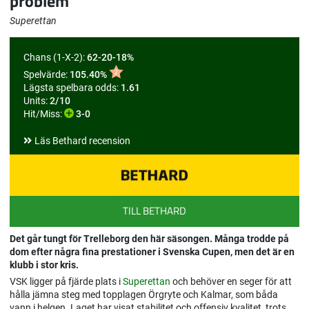
problem
Superettan
Chans (1-X-2):
62-20-18%
Spelvärde:
105.40%
Lägsta spelbara odds:
1.61
Units:
2/10
Hit/Miss:
3-0
Läs Bethard recension
TILL BETHARD
Det går tungt för Trelleborg den här säsongen. Många trodde på
dom efter några fina prestationer i Svenska Cupen, men det är en
klubb i stor kris.
VSK ligger på fjärde plats i
Superettan
och behöver en seger för att
hålla jämna steg med topplagen Örgryte och Kalmar, som båda
vann i helgen. Laget har visat stabilitet och offensiv kvalitet, trots