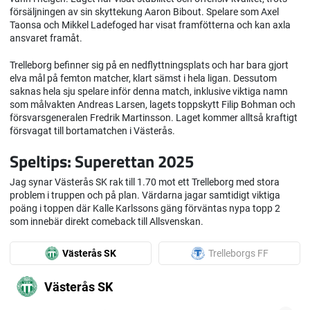
försäljningen av sin skyttekung Aaron Bibout. Spelare som Axel
Taonsa och Mikkel Ladefoged har visat framfötterna och kan axla
ansvaret framåt.
Trelleborg befinner sig på en nedflyttningsplats och har bara gjort
elva mål på femton matcher, klart sämst i hela ligan. Dessutom
saknas hela sju spelare inför denna match, inklusive viktiga namn
som målvakten Andreas Larsen, lagets toppskytt Filip Bohman och
försvarsgeneralen Fredrik Martinsson. Laget kommer alltså kraftigt
försvagat till bortamatchen i Västerås.
Speltips: Superettan 2025
Jag synar Västerås SK rak till 1.70 mot ett Trelleborg med stora
problem i truppen och på plan. Värdarna jagar samtidigt viktiga
poäng i toppen där Kalle Karlssons gäng förväntas nypa topp 2
som innebär direkt comeback till Allsvenskan.
Västerås SK
Trelleborgs FF
Västerås SK