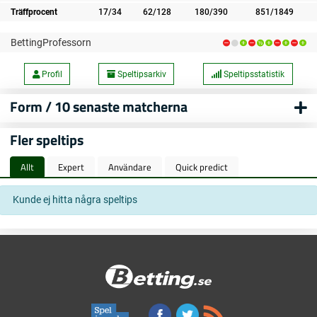
Träffprocent
17/34
62/128
180/390
851/1849
BettingProfessorn
Profil
Speltipsarkiv
Speltipsstatistik
Form / 10 senaste matcherna
Fler speltips
Allt
Expert
Användare
Quick predict
Kunde ej hitta några speltips