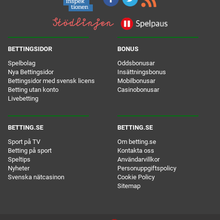
BETTINGSIDOR
BONUS
Spelbolag
Oddsbonusar
Nya Bettingsidor
Insättningsbonus
Bettingsidor med svensk licens
Mobilbonusar
Betting utan konto
Casinobonusar
Livebetting
BETTING.SE
BETTING.SE
Sport på TV
Om betting.se
Betting på sport
Kontakta oss
Speltips
Användarvillkor
Nyheter
Personuppgiftspolicy
Svenska nätcasinon
Cookie Policy
Sitemap