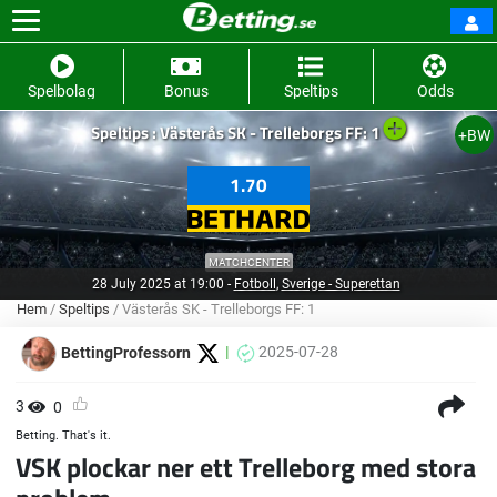
Spelbolag
Bonus
Speltips
Odds
Speltips : Västerås SK - Trelleborgs FF: 1
+BW
1.70
MATCHCENTER
28 July 2025 at 19:00
-
Fotboll
,
Sverige - Superettan
Hem
/
Speltips
/
Västerås SK - Trelleborgs FF: 1
2025-07-28
BettingProfessorn
3
0
Betting. That's it.
VSK plockar ner ett Trelleborg med stora