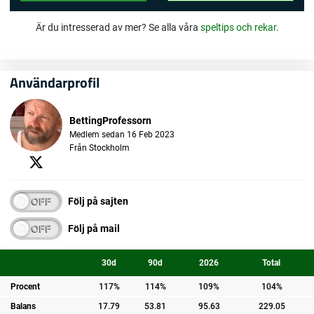
Är du intresserad av mer? Se alla våra
speltips och rekar
.
Användarprofil
BettingProfessorn
Medlem sedan 16 Feb 2023
Från Stockholm
Följ på sajten
Följ på mail
30d
90d
2026
Total
Procent
117%
114%
109%
104%
Balans
17.79
53.81
95.63
229.05