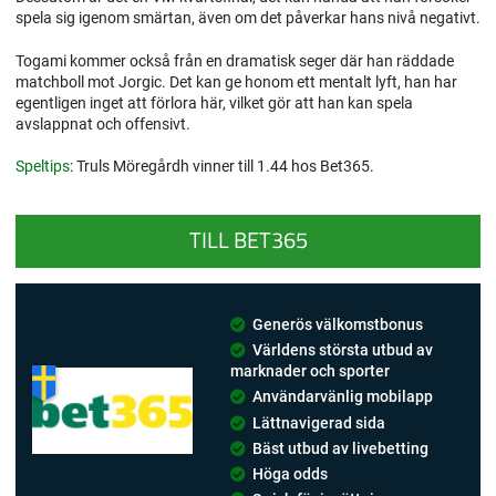
spela sig igenom smärtan, även om det påverkar hans nivå negativt.
Togami kommer också från en dramatisk seger där han räddade
matchboll mot Jorgic. Det kan ge honom ett mentalt lyft, han har
egentligen inget att förlora här, vilket gör att han kan spela
avslappnat och offensivt.
Speltips
: Truls Möregårdh vinner till 1.44 hos Bet365.
TILL BET365
Generös välkomstbonus
Världens största utbud av
marknader och sporter
Användarvänlig mobilapp
Lättnavigerad sida
Bäst utbud av livebetting
Höga odds