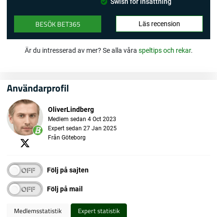
Swish för insättning
BESÖK BET365
Läs recension
Är du intresserad av mer? Se alla våra
speltips och rekar
.
Användarprofil
OliverLindberg
Medlem sedan 4 Oct 2023
Expert sedan 27 Jan 2025
Från Göteborg
Följ på sajten
Följ på mail
Medlemsstatistik
Expert statistik