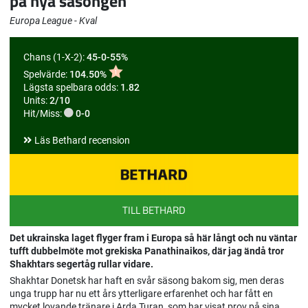
på nya säsongen
Europa League - Kval
Chans (1-X-2):
45-0-55%
Spelvärde:
104.50%
Lägsta spelbara odds:
1.82
Units:
2/10
Hit/Miss:
0-0
Läs Bethard recension
TILL BETHARD
Det ukrainska laget flyger fram i Europa så här långt och nu väntar
tufft dubbelmöte mot grekiska Panathinaikos, där jag ändå tror
Shakhtars segertåg rullar vidare.
Shakhtar Donetsk har haft en svår säsong bakom sig, men deras
unga trupp har nu ett års ytterligare erfarenhet och har fått en
mycket lovande tränare i Arda Turan, som har visat prov på sina