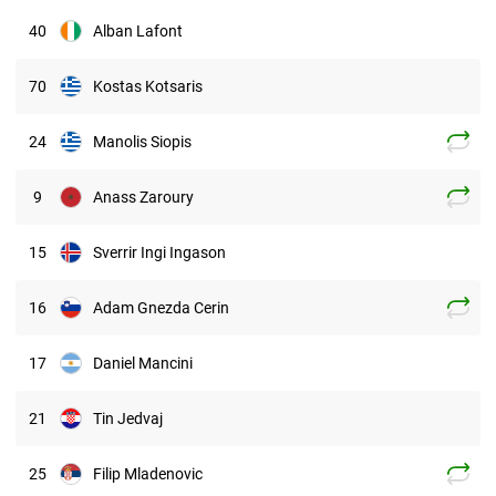
40
Alban Lafont
70
Kostas Kotsaris
24
Manolis Siopis
9
Anass Zaroury
15
Sverrir Ingi Ingason
16
Adam Gnezda Cerin
17
Daniel Mancini
21
Tin Jedvaj
25
Filip Mladenovic