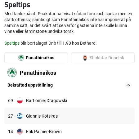
Speltips
Med tanke på att Shakhtar har visat sådan form och spelar med en
stark offensiv, samtidigt som Panathinaikos inte har imponerat på
samma sätt, är det svårt att se varför gästerna inte skulle kunna
vinna eller åtminstone undvika torsk.
Speltips
blir bortalaget Dnb till 1.90 hos Bethard.
Panathinaikos
Shakhtar Donetsk
Panathinaikos
Bekräftad uppställning
69
Bartlomiej Dragowski
27
Giannis Kotsiras
14
Erik Palmer-Brown