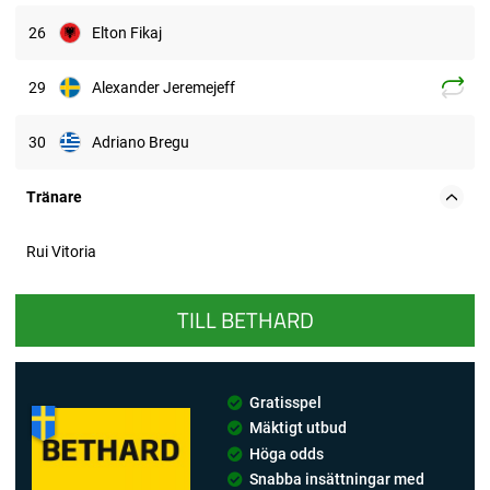
26
Elton Fikaj
29
Alexander Jeremejeff
30
Adriano Bregu
Tränare
Rui Vitoria
TILL BETHARD
Gratisspel
Mäktigt utbud
Höga odds
Snabba insättningar med