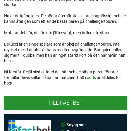
skadad.
Nu är de igång igen. De börjar återhämta sig rankingmässigt och de
känns återigen som ett av de bästa paren på challengertouren.
Motståndet här, det är inte jättesvagt, men heller inte starkt.
Bellucci är en singelspelare som är okej på challengertouren, inte
mycket mer. I dubbel är hans meriter begränsade. Bouquier håller
sig mer till dubbel men han är inget starkt kort på den här nivån han
heller.
Ni förstår. Rejäl nivåskillnad det här och de bästa paren förlorar
förhållandevis sällan såna här matcher. 1,50 i
odds
är alldeles för
högt.
TILL FASTBET
Snygg sajt