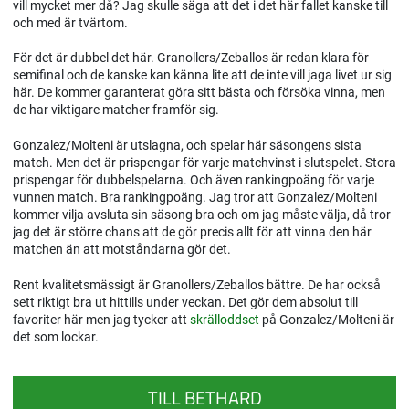
vill mycket mer då? Jag skulle säga att det i det här fallet kanske till
och med är tvärtom.
För det är dubbel det här. Granollers/Zeballos är redan klara för
semifinal och de kanske kan känna lite att de inte vill jaga livet ur sig
här. De kommer garanterat göra sitt bästa och försöka vinna, men
de har viktigare matcher framför sig.
Gonzalez/Molteni är utslagna, och spelar här säsongens sista
match. Men det är prispengar för varje matchvinst i slutspelet. Stora
prispengar för dubbelspelarna. Och även rankingpoäng för varje
vunnen match. Bra rankingpoäng. Jag tror att Gonzalez/Molteni
kommer vilja avsluta sin säsong bra och om jag måste välja, då tror
jag det är större chans att de gör precis allt för att vinna den här
matchen än att motståndarna gör det.
Rent kvalitetsmässigt är Granollers/Zeballos bättre. De har också
sett riktigt bra ut hittills under veckan. Det gör dem absolut till
favoriter här men jag tycker att
skrälloddset
på Gonzalez/Molteni är
det som lockar.
TILL BETHARD