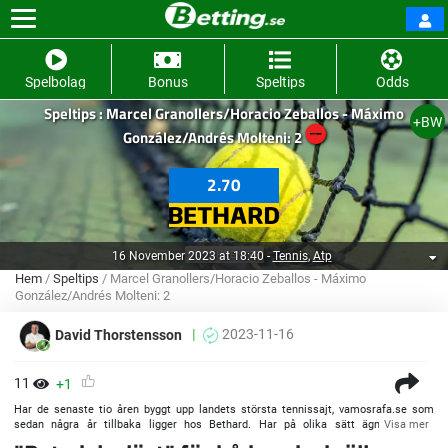
Spelbolag
Bonus
Speltips
Odds
Speltips : Marcel Granollers/Horacio Zeballos - Máximo
+BW
González/Andrés Molteni: 2
2.70
MATCHCENTER
16 November 2023 at 18:40
-
Tennis
,
Atp
Hem
/
Speltips
/
Marcel Granollers/Horacio Zeballos - Máximo
González/Andrés Molteni: 2
2023-11-16
David Thorstensson
11
+1
Har de senaste tio åren byggt upp landets största tennissajt, vamosrafa.se som
sedan några år tillbaka ligger hos Bethard. Har på olika sätt ägnat mig åt
Visa mer
tennisbetting i mer än 20 år. Kort sagt, jag kan tennis.