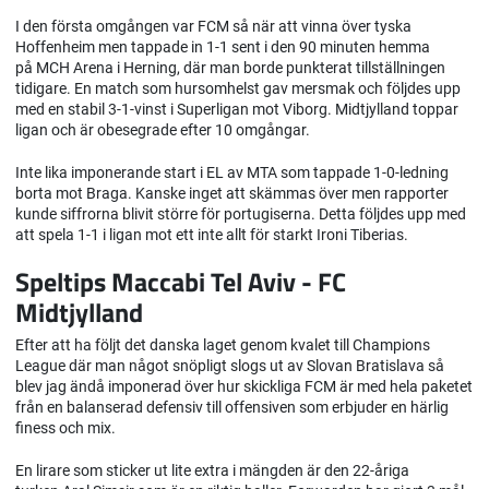
I den första omgången var FCM så när att vinna över tyska
Hoffenheim men tappade in 1-1 sent i den 90 minuten hemma
på MCH Arena i Herning, där man borde punkterat tillställningen
tidigare. En match som hursomhelst gav mersmak och följdes upp
med en stabil 3-1-vinst i Superligan mot Viborg. Midtjylland toppar
ligan och är obesegrade efter 10 omgångar.
Inte lika imponerande start i EL av MTA som tappade 1-0-ledning
borta mot Braga. Kanske inget att skämmas över men rapporter
kunde siffrorna blivit större för portugiserna. Detta följdes upp med
att spela 1-1 i ligan mot ett inte allt för starkt Ironi Tiberias.
Speltips Maccabi Tel Aviv - FC
Midtjylland
Efter att ha följt det danska laget genom kvalet till Champions
League där man något snöpligt slogs ut av Slovan Bratislava så
blev jag ändå imponerad över hur skickliga FCM är med hela paketet
från en balanserad defensiv till offensiven som erbjuder en härlig
finess och mix.
En lirare som sticker ut lite extra i mängden är den 22-åriga