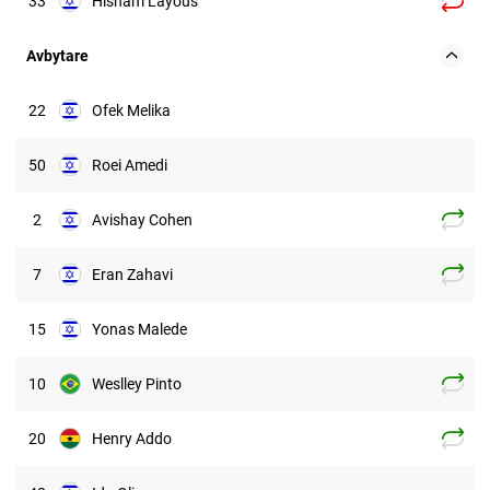
33
Hisham Layous
Avbytare
22
Ofek Melika
50
Roei Amedi
2
Avishay Cohen
7
Eran Zahavi
15
Yonas Malede
10
Weslley Pinto
20
Henry Addo