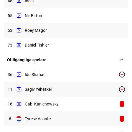
48
Ido Oli
55
Nir Bitton
53
Roey Magor
73
Daniel Tishler
Otillgängliga spelare
36
Ido Shahar
11
Sagiv Yehezkel
16
Gabi Kanichowsky
6
Tyrese Asante