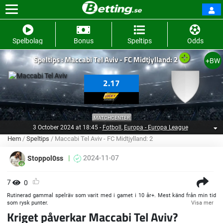
Spelbolag
Bonus
Speltips
Odds
Speltips : Maccabi Tel Aviv - FC Midtjylland: 2
+BW
2.17
MATCHCENTER
3 October 2024 at 18:45
-
Fotboll
,
Europa - Europa League
Hem
/
Speltips
/
Maccabi Tel Aviv - FC Midtjylland: 2
2024-11-07
Stoppol0ss
7
0
Rutinerad gammal spelräv som varit med i gamet i 10 år+. Mest känd från min tid
som rysk punter.
Visa mer
Kriget påverkar Maccabi Tel Aviv?
Finns på Twitter: https://twitter.com/Stoppoloss