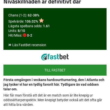
Nivåskillnaden är definitivt där
Chans (1-2):
62-38%
Spelvärde:
106.02%
Lägsta spelbara odds:
1.61
Units:
8/10
Hit/Miss:
0-2
Läs FastBet recension
TILL FASTBET
Första omgången i veckans hardcourtturnering, den i Atlanta och
jag tycker vi har en tydlig favorit här. Tydligare än vad oddsen
talar om.
Här får man förstå att det är en match som är lite knepig ur
oddssättarperspektiv. Men knepigt betyder också att det ofta går
att hitta bra värden.