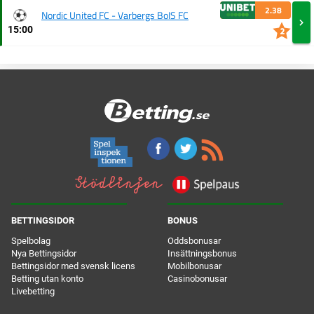
2.38
Nordic United FC - Varbergs BoIS FC
15:00
BETTINGSIDOR
BONUS
Spelbolag
Oddsbonusar
Nya Bettingsidor
Insättningsbonus
Bettingsidor med svensk licens
Mobilbonusar
Betting utan konto
Casinobonusar
Livebetting