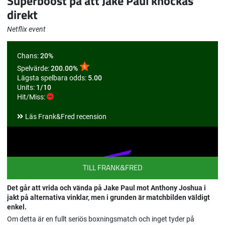
Superboost på att Jake Paul knockas
direkt
Netflix event
Chans:
20%
Spelvärde:
200.00%
Lägsta spelbara odds:
5.00
Units:
1/10
Hit/Miss:
Läs Frank&Fred recension
TILL FRANK&FRED
Det går att vrida och vända på Jake Paul mot Anthony Joshua i
jakt på alternativa vinklar, men i grunden är matchbilden väldigt
enkel.
Om detta är en fullt seriös boxningsmatch och inget tyder på