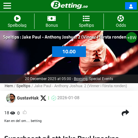
Spelbolag
Bonus
Speltips
Odds
Speltips : Jake Paul - Anthony Joshua: 2 (Vinner i första ronden)
+BW
10.00
20 December 2025 at 05:00
-
Boxning
, Special Events
Hem
/
Speltips
/
Jake Paul - Anthony Joshua: 2 (Vinner i första ronden)
2026-01-08
GustavHak
18
0
Kan en del om.... betting