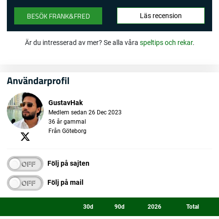
BESÖK FRANK&FRED
Läs recension
Är du intresserad av mer? Se alla våra
speltips och rekar
.
Användarprofil
GustavHak
Medlem sedan 26 Dec 2023
36 år gammal
Från Göteborg
Följ på sajten
Följ på mail
30d
90d
2026
Total