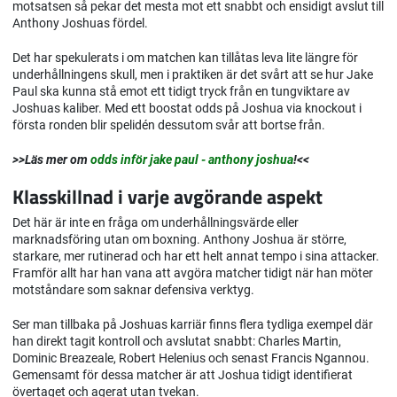
motsatsen så pekar det mesta mot ett snabbt och ensidigt avslut till
Anthony Joshuas fördel.
Det har spekulerats i om matchen kan tillåtas leva lite längre för
underhållningens skull, men i praktiken är det svårt att se hur Jake
Paul ska kunna stå emot ett tidigt tryck från en tungviktare av
Joshuas kaliber. Med ett boostat odds på Joshua via knockout i
första ronden blir spelidén dessutom svår att bortse från.
>>Läs mer om
odds inför jake paul - anthony joshua
!<<
Klasskillnad i varje avgörande aspekt
Det här är inte en fråga om underhållningsvärde eller
marknadsföring utan om boxning. Anthony Joshua är större,
starkare, mer rutinerad och har ett helt annat tempo i sina attacker.
Framför allt har han vana att avgöra matcher tidigt när han möter
motståndare som saknar defensiva verktyg.
Ser man tillbaka på Joshuas karriär finns flera tydliga exempel där
han direkt tagit kontroll och avslutat snabbt: Charles Martin,
Dominic Breazeale, Robert Helenius och senast Francis Ngannou.
Gemensamt för dessa matcher är att Joshua tidigt identifierat
övertaget och agerat utan tvekan.