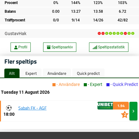
Procent
0%
144%
123%
103%
Balans
0.00
13.27
13.58
6.72
Träffprocent
0/0
9/14
14/26
42/82
GustavHak
Profil
Speltipsarkiv
Speltipsstatistik
Fler speltips
Allt
Expert
Användare
Quick predict
- Användare
- Expert
- Quick Predict
Tuesday 11 August 2026
1.94
Sabah FK - AGF
18:00