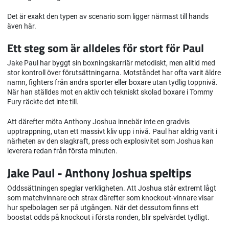
Det är exakt den typen av scenario som ligger närmast till hands
även här.
Ett steg som är alldeles för stort för Paul
Jake Paul har byggt sin boxningskarriär metodiskt, men alltid med
stor kontroll över förutsättningarna. Motståndet har ofta varit äldre
namn, fighters från andra sporter eller boxare utan tydlig toppnivå.
När han ställdes mot en aktiv och tekniskt skolad boxare i Tommy
Fury räckte det inte till.
Att därefter möta Anthony Joshua innebär inte en gradvis
upptrappning, utan ett massivt kliv upp i nivå. Paul har aldrig varit i
närheten av den slagkraft, press och explosivitet som Joshua kan
leverera redan från första minuten.
Jake Paul - Anthony Joshua speltips
Oddssättningen speglar verkligheten. Att Joshua står extremt lågt
som matchvinnare och strax därefter som knockout-vinnare visar
hur spelbolagen ser på utgången. När det dessutom finns ett
boostat odds på knockout i första ronden, blir spelvärdet tydligt.