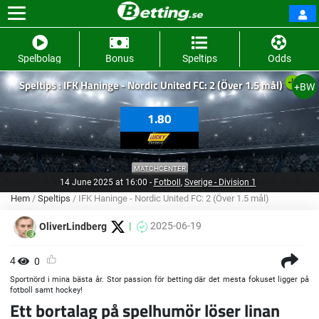
Spelbolag
Bonus
Speltips
Odds
Speltips : IFK Haninge - Nordic United FC: 2 (Över 1.5 mål)
+BW
1.80
MATCHCENTER
14 June 2025 at 16:00
-
Fotboll
,
Sverige - Division 1
Hem
/
Speltips
/
IFK Haninge - Nordic United FC: 2 (Över 1.5 mål)
2025-06-19
OliverLindberg
4
0
Sportnörd i mina bästa år. Stor passion för betting där det mesta fokuset ligger på
fotboll samt hockey!
Ett bortalag på spelhumör löser linan