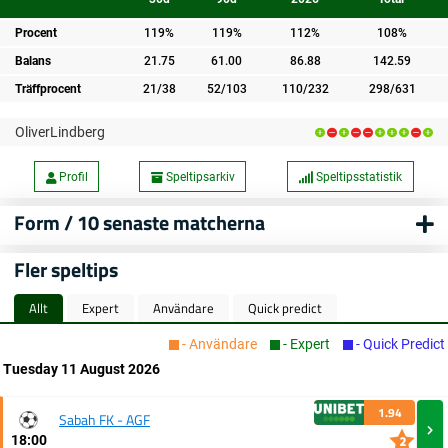
Procent
119%
119%
112%
108%
Balans
21.75
61.00
86.88
142.59
Träffprocent
21/38
52/103
110/232
298/631
OliverLindberg
Profil
Speltipsarkiv
Speltipsstatistik
Form / 10 senaste matcherna
Fler speltips
Allt
Expert
Användare
Quick predict
- Användare
- Expert
- Quick Predict
Tuesday 11 August 2026
1.94
Sabah FK - AGF
18:00