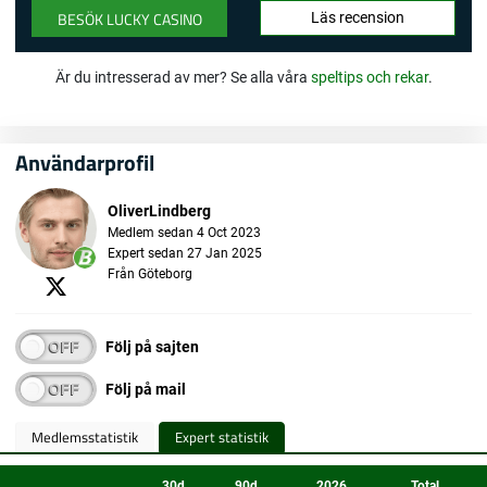
BESÖK LUCKY CASINO
Läs recension
Är du intresserad av mer? Se alla våra
speltips och rekar
.
Användarprofil
OliverLindberg
Medlem sedan 4 Oct 2023
Expert sedan 27 Jan 2025
Från Göteborg
Följ på sajten
Följ på mail
Medlemsstatistik
Expert statistik
30d
90d
2026
Total