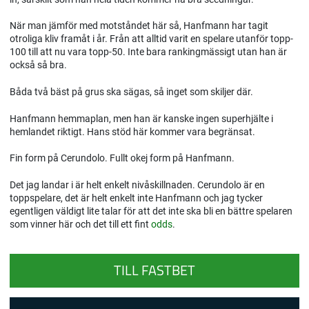
När man jämför med motståndet här så, Hanfmann har tagit
otroliga kliv framåt i år. Från att alltid varit en spelare utanför topp-
100 till att nu vara topp-50. Inte bara rankingmässigt utan han är
också så bra.
Båda två bäst på grus ska sägas, så inget som skiljer där.
Hanfmann hemmaplan, men han är kanske ingen superhjälte i
hemlandet riktigt. Hans stöd här kommer vara begränsat.
Fin form på Cerundolo. Fullt okej form på Hanfmann.
Det jag landar i är helt enkelt nivåskillnaden. Cerundolo är en
toppspelare, det är helt enkelt inte Hanfmann och jag tycker
egentligen väldigt lite talar för att det inte ska bli en bättre spelaren
som vinner här och det till ett fint
odds
.
TILL FASTBET