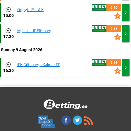
2.70
Örgryte IS - AIK
15:00
2.55
Mjällby - IF Elfsborg
17:30
Sunday 9 August 2026
2.16
IFK Göteborg - Kalmar FF
16:30