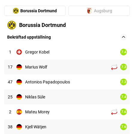
Borussia Dortmund
Augsburg
Borussia Dortmund
7.27
Bekräftad uppställning
1
Gregor Kobel
7.4
17
Marius Wolf
7.3
47
Antonios Papadopoulos
7.3
25
Niklas Süle
7.4
2
Mateu Morey
7.6
38
Kjell Wätjen
7.6