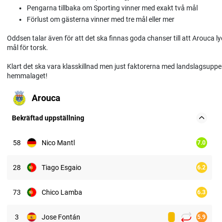
Pengarna tillbaka om Sporting vinner med exakt två mål
Förlust om gästerna vinner med tre mål eller mer
Oddsen talar även för att det ska finnas goda chanser till att Arouca ly
mål för torsk.
Klart det ska vara klasskillnad men just faktorerna med landslagsuppe
hemmalaget!
Arouca
5.45
Bekräftad uppställning
58
Nico Mantl
7.0
28
Tiago Esgaio
6.2
73
Chico Lamba
6.3
3
Jose Fontán
5.9