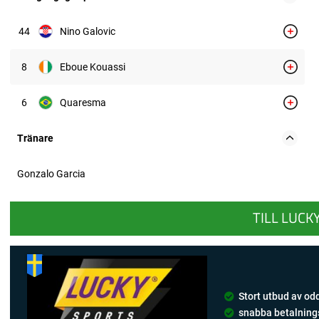
44
Nino Galovic
8
Eboue Kouassi
6
Quaresma
Tränare
Gonzalo Garcia
TILL LUCK
Stort utbud av od
snabba betalnin