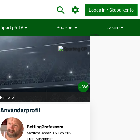
Logga in / Skapa konto
Sport på TV
Poolspel
Casino
ANNONS
+BW
Pinheiro
Användarprofil
BettingProfessorn
Medlem sedan 16 Feb 2023
Från Stockholm