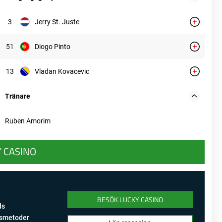
3
Jerry St. Juste
51
Diogo Pinto
13
Vladan Kovacevic
Tränare
Ruben Amorim
Y CASINO
BESÖK LUCKY CASINO
ds
gsmetoder