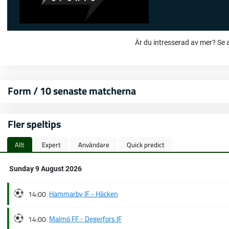
Är du intresserad av mer? Se 
Form / 10 senaste matcherna
Fler speltips
Allt
Expert
Användare
Quick predict
Sunday 9 August 2026
Hammarby IF - Häcken
14:00
Malmö FF - Degerfors IF
14:00