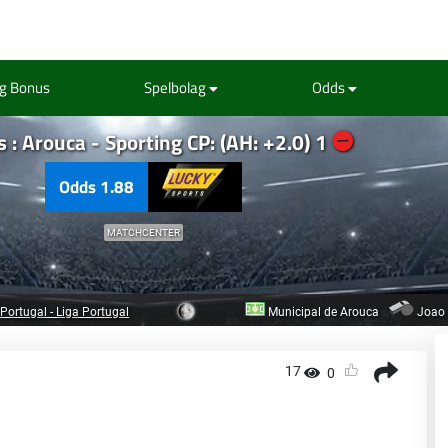
ng Bonus
Spelbolag
Odds
s : Arouca - Sporting CP: (AH: +2.0) 1
Odds 1.88
MATCHCENTER
,
Portugal - Liga Portugal
Municipal de Arouca
Joao 
17
0