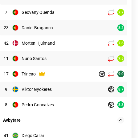
7
Geovany Quenda
7.7
23
Daniel Braganca
8.2
42
Morten Hjulmand
7.6
11
Nuno Santos
7.5
17
Trincao
9.0
9
Viktor Gyökeres
8.7
8
Pedro Goncalves
8.3
Avbytare
41
Diego Callai