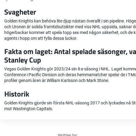
Svagheter
Golden Knights kan behöva lite djup nästan överallt i sin pipeline. 
och Uronen är solida framtidsutsikter med viss NHL-uppsida, saknar d
högerbackar kommer att spela topp sex med någon säkerhet, och de kan b
agents i hopp om att fylla dessa luckor.
Fakta om laget: Antal spelade säsonger, var
Stanley Cup
Vegas Golden Knights gör 2023/24 sin 8:e säsong i NHL. Laget kommer
Conference i Pacific Division och deras hemmamatcher spelar de i T-M
profiler genom åren är William Karlsson och Mark Stone.
Historik
Golden Knights gjorde sin första NHL-säsong 2017 och lyckades nå Sta
mot Washington Capitals.
Written by: