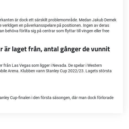
Knights
Sunday 29 March 2026
Högerkanten är dock ett särskilt problemområde. Medan Jakub Demek
04:30
Vegas Golden Knights -
e verkligen en påverkansspelare på positionen. Ingen av deras
Washington Capitals
ehöva förlita sig på centrar som flyttar till vingen eller free
Sunday 12 April 2026
02:00
Colorado Avalanche - Vegas
 är laget från, antal gånger de vunnit
Golden Knights
Friday 10 April 2026
04:00
Seattle Kraken - Vegas Golden
 från Las Vegas som ligger i Nevada. De spelar i Western
Knights
obile Arena. Klubben vann Stanley Cup 2022/23. Lagets största
Thursday 16 April 2026
04:00
Vegas Golden Knights - Seattle
Kraken
nley Cup-finalen i den första säsongen, där man dock förlorade
Tuesday 31 March 2026
04:00
Vegas Golden Knights -
Vancouver Canucks
Friday 3 April 2026