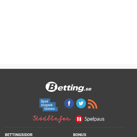
BETTINGSIDOR
BONUS