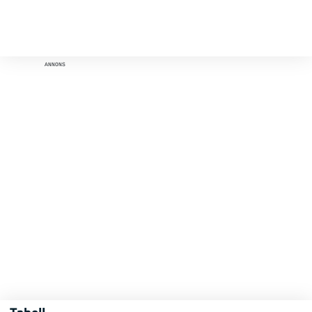
ANNONS