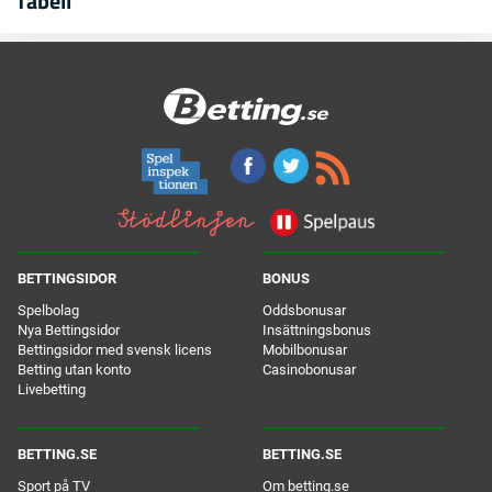
Tabell
BETTINGSIDOR
BONUS
Spelbolag
Oddsbonusar
Nya Bettingsidor
Insättningsbonus
Bettingsidor med svensk licens
Mobilbonusar
Betting utan konto
Casinobonusar
Livebetting
BETTING.SE
BETTING.SE
Sport på TV
Om betting.se