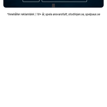
*Innehåller reklamlänk | 18+ år, spela ansvarsfullt, stodlinjen.se, spelpaus.se