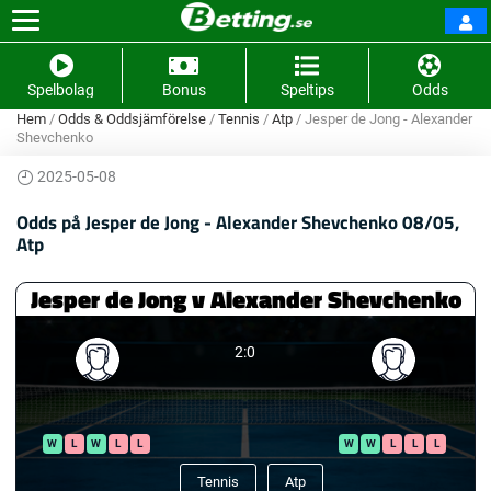
Spelbolag
Bonus
Speltips
Odds
Hem
/
Odds & Oddsjämförelse
/
Tennis
/
Atp
/
Jesper de Jong - Alexander
Shevchenko
2025-05-08
Odds på Jesper de Jong - Alexander Shevchenko 08/05,
Atp
Jesper de Jong v Alexander Shevchenko
2:0
W
L
W
L
L
W
W
L
L
L
Tennis
Atp