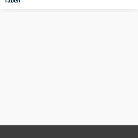
Tabell