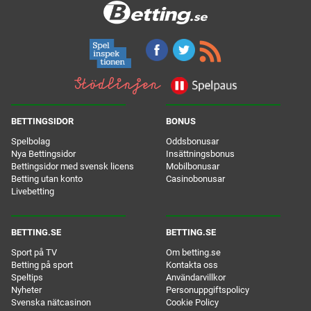
BETTINGSIDOR
BONUS
Spelbolag
Oddsbonusar
Nya Bettingsidor
Insättningsbonus
Bettingsidor med svensk licens
Mobilbonusar
Betting utan konto
Casinobonusar
Livebetting
BETTING.SE
BETTING.SE
Sport på TV
Om betting.se
Betting på sport
Kontakta oss
Speltips
Användarvillkor
Nyheter
Personuppgiftspolicy
Svenska nätcasinon
Cookie Policy