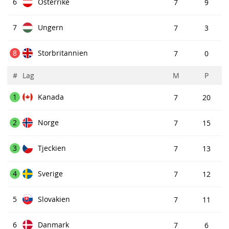
6
Österrike
7
9
7
Ungern
7
3
8
Storbritannien
7
0
#
Lag
M
P
1
Kanada
7
20
2
Norge
7
15
3
Tjeckien
7
13
4
Sverige
7
12
5
Slovakien
7
11
6
Danmark
7
6