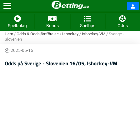
Spelbolag
Bonus
Speltips
Odds
Hem
/
Odds & Oddsjämförelse
/
Ishockey
/
Ishockey-VM
/
Sverige -
Slovenien
2025-05-16
Odds på Sverige - Slovenien 16/05, Ishockey-VM