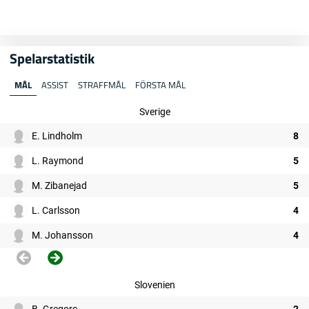
Spelarstatistik
MÅL
ASSIST
STRAFFMÅL
FÖRSTA MÅL
Sverige
E. Lindholm
8
L. Raymond
5
M. Zibanejad
5
L. Carlsson
4
M. Johansson
4
Slovenien
B. Gregorc
2