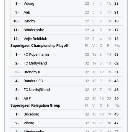
8
Viborg
22
7
7
15
28
9
AaB
22
5
6
17
21
10
Lyngby
22
3
9
19
18
11
Sönderjyske
22
4
5
18
17
12
Vejle Boldklub
22
3
4
19
13
Superligaen Championship Playoff
Pl
V
O
F
Pts
1
FC Köpenhamn
32
18
9
14
63
2
FC Midtjylland
32
19
5
13
62
3
Bröndby IF
32
13
12
19
51
4
Randers FC
32
13
9
19
48
5
FC Nordsjälland
32
13
7
19
46
6
AGF
32
10
10
22
40
Superligaen Relegation Group
Pl
V
O
F
Pts
1
Silkeborg
32
13
10
19
49
2
Viborg
32
12
11
20
47
3
Sönderjyske
32
10
7
22
37