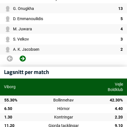
G. Onugkha
13
D. Emmanouilidis
5
M. Juwara
4
S. Velkov
3
A. K. Jacobsen
2
Lagsnitt per match
Vejle
Viborg
Boldklub
55.30%
Bollinnehav
42.30%
6.50
Hörnor
4.40
1.30
Kontringar
2.20
11.20
Gjorda tacklingar
9.10