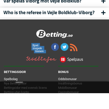
Var spelas Viborg mot Vejle Boldklub?
Who is the referee in Vejle Boldklub-Viborg?
BETTINGSIDOR
BONUS
Spelbolag
Oddsbonusar
ANNONS
Nya Bettingsidor
Insättningsbonus
Bettingsidor med svensk licens
Mobilbonusar
Betting utan konto
Casinobonusar
ew
Livebetting
ds