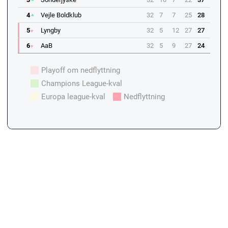
4
Vejle Boldklub
32
7
7
25
28
5
Lyngby
32
5
12
27
27
6
AaB
32
5
9
27
24
Playoff om nedflyttning
Champions League-kval
Europa league-kval
Nedflyttning