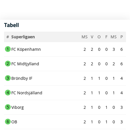
Tabell
#
Superligaen
MS
V
O
F
MS
P
1
FC Köpenhamn
2
2
0
0
3
6
2
FC Midtjylland
2
2
0
0
2
6
3
Bröndby IF
2
1
1
0
1
4
4
FC Nordsjälland
2
1
1
0
1
4
5
Viborg
2
1
0
1
0
3
6
OB
2
1
0
1
0
3