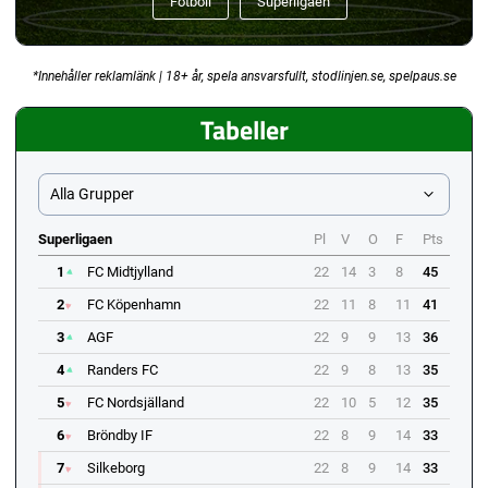
Fotboll
Superligaen
*Innehåller reklamlänk | 18+ år, spela ansvarsfullt, stodlinjen.se, spelpaus.se
Tabeller
Alla Grupper
Superligaen
Pl
V
O
F
Pts
1
FC Midtjylland
22
14
3
8
45
2
FC Köpenhamn
22
11
8
11
41
3
AGF
22
9
9
13
36
4
Randers FC
22
9
8
13
35
5
FC Nordsjälland
22
10
5
12
35
6
Bröndby IF
22
8
9
14
33
7
Silkeborg
22
8
9
14
33