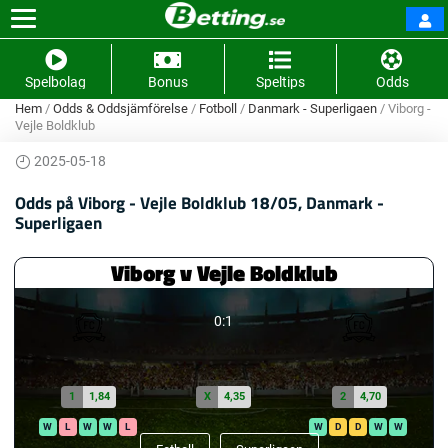
Spelbolag
Bonus
Speltips
Odds
Hem
/
Odds & Oddsjämförelse
/
Fotboll
/
Danmark - Superligaen
/
Viborg -
Vejle Boldklub
2025-05-18
Odds på Viborg - Vejle Boldklub 18/05, Danmark -
Superligaen
Viborg v Vejle Boldklub
0:1
1
1,84
X
4,35
2
4,70
W
L
W
W
L
W
D
D
W
W