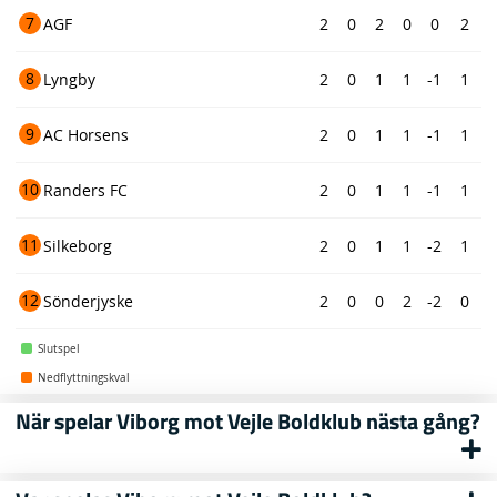
7
AGF
2
0
2
0
0
2
8
Lyngby
2
0
1
1
-1
1
9
AC Horsens
2
0
1
1
-1
1
10
Randers FC
2
0
1
1
-1
1
11
Silkeborg
2
0
1
1
-2
1
12
Sönderjyske
2
0
0
2
-2
0
Slutspel
Nedflyttningskval
När spelar Viborg mot Vejle Boldklub nästa gång?