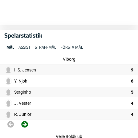
Spelarstatistik
MÅL
ASSIST
STRAFFMÅL
FÖRSTA MÅL
Viborg
I. S. Jensen
9
Y. Njoh
6
Serginho
5
J. Vester
4
R. Junior
4
Vejle Boldklub