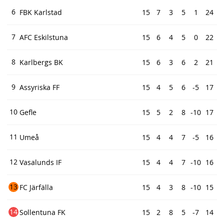
6
FBK Karlstad
15
7
3
5
1
24
7
AFC Eskilstuna
15
6
4
5
0
22
8
Karlbergs BK
15
6
3
6
2
21
9
Assyriska FF
15
4
5
6
-5
17
10
Gefle
15
5
2
8
-10
17
11
Umeå
15
4
4
7
-5
16
12
Vasalunds IF
15
4
4
7
-10
16
13
FC Järfälla
15
4
3
8
-10
15
14
Sollentuna FK
15
2
8
5
-7
14