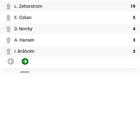
L. Zetterström
19
E. Özkan
5
D. Norrby
4
A. Hansen
3
I. Bråholm
3
ANNONS