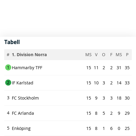
Tabell
#
1. Division Norra
MS
V
O
F
MS
P
1
Hammarby TFF
15
11
2
2
31
35
2
IF Karlstad
15
10
3
2
14
33
3
FC Stockholm
15
9
3
3
18
30
4
FC Arlanda
15
8
5
2
9
29
5
Enköping
15
8
1
6
0
25